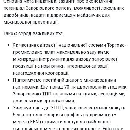
Основна мета ініціативи: заявити про економічний
потенціал Запорізького регіону, можливості локальних
виробників, надати підприємцям майданчик для
міжнародної презентації.
Також серед важливих тез:
Як частина світової і національної системи Торгово-
промислових палат максимально залучаємо
міжнародні інструменти для виходу запорізької
продукції на нові ринки, інтернаціоналізації,
налагодження кооперації.
Підтримуємо постійний діалог з міжнародними
партнерами. Діє понад 70-ти двосторонніх угод між
Запорізькою ТПП та іншими палатами, асоціаціями,
донорськими організаціями.
Звернувшись до ЗТПП, запорізькі компанії можуть
безкоштовно відкрити профіль підприємства у
мережі EEN і отримати доступ до найбільшої
європейської мережі ділових контактів. Enterprise