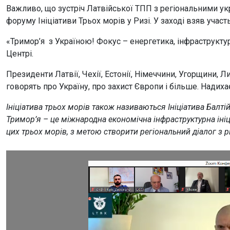
Важливо, що зустріч Латвійської ТПП з регіональними укр
форуму Ініціативи Трьох морів у Ризі. У заході взяв участ
«Тримор’я з Україною! Фокус – енергетика, інфраструктура
Центрі.
Президенти Латвії, Чехії, Естонії, Німеччини, Угорщини, Л
говорять про Україну, про захист Європи і більше. Надихає
Ініціатива трьох морів також називаються Ініціатива Балті
Тримор’я – це міжнародна економічна інфраструктурна ініц
цих трьох морів, з метою створити регіональний діалог з р