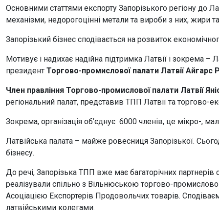
Основними статтями експорту Запорізького регіону до Лат
механізми, недорогоцінні метали та вироби з них, жири та 
Запорізький бізнес сподівається на розвиток економічног
Мотивує і надихає надійна підтримка Латвії і зокрема – 
президент
Торгово-промислової палати Латвії Айгарс 
Член правління Торгово-промислової палати Латвії Яні
регіональний палат, представив ТПП Латвії та торгово-еко
Зокрема, організація об’єднує 6000 членів, це мікро-, малі
Латвійська палата – майже ровесниця Запорізької. Сьогодн
бізнесу.
До речі, Запорізька ТПП вже має багаторічних партнерів 
реалізували спільно з Вільнюською торгово-промислово
Асоціацією Експортерів Продовольчих товарів. Сподіваєм
латвійськими колегами.