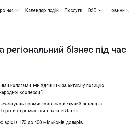
ро нас
Календар подій
Послуги
B2B
Новини
 регіональний бізнес під час
ими колегами. Ми вдячні їм за активну позицію
народної кооперації.
резентував промислово-економічний потенціал
 Торгово-промислової палати Латвії.
ю зріс із 170 до 400 мільйонів доларів.