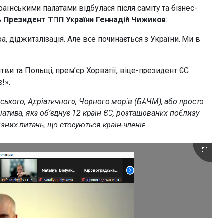
аїнськими палатами відбулася після саміту та бізнес-
ь
Президент ТПП України Геннадій Чижиков
:
, діджиталізація. Але все починається з України. Ми в
итви та Польщі, прем’єр Хорватії, віце-президент ЄС
!».
йського, Адріатичного, Чорного морів (БАЧМ), або просто
іатива, яка об’єднує 12 країн ЄС, розташованих поблизу
ізних питань, що стосуються країн-членів.