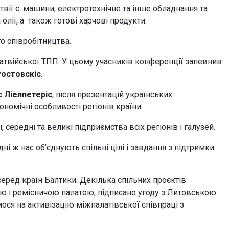
вії є: машини, електротехнічне та інше обладнання та
олії, а також готові харчові продукти.
о співробітництва.
Латвійської ТПП. У цьому учасників конференції запевнив
Ростовскіс
.
с Ліелпетеріс
, після презентацій українських
номічні особливості регіонів країни.
, середні та великі підприємства всіх регіонів і галузей.
і ж нас об’єднують спільні цілі і завдання з підтримки
серед країн Балтики. Декілька спільних проєктів
ю і ремісничою палатою, підписано угоду з Литовською
ося на активізацію міжпалатівської співпраці з