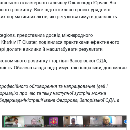
аїнського кластерного альянсу Олександр Юрчак. Він
рного розвитку. Вже підготовлено проєкт урядової
вих нормативних актів, які регулюватимуть діяльність
Regions, представила досвід міжнародного
Kharkiv IT Cluster, поділилася практиками ефективного
фері долати виклики й масштабувати результати.
номічного розвитку і торгівлі Запорізької ОДА,
ість. Обласна влада підтримує такі ініціативи, допомагає
професійного обговорення та напрацювання ідей і
рмацію про час та тему наступної зустрічі можна
блдержадміністрації Івана Федорова, Запорізької ОДА, а