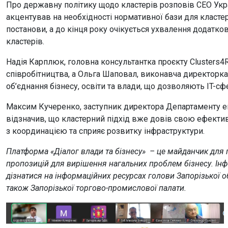
Про державну політику щодо кластерів розповів СЕО Укр
акцентував на необхідності нормативної бази для класте
постанови, а до кінця року очікується ухвалення додатко
кластерів.
Надія Карплюк, головна консультантка проєкту Clusters4
співробітництва, а Ольга Шаповал, виконавча директорка 
об’єднання бізнесу, освіти та влади, що дозволяють IT-с
Максим Кучеренко, заступник директора Департаменту еко
відзначив, що кластерний підхід вже довів свою ефективн
з координацією та сприяє розвитку інфраструктури.
Платформа «Діалог влади та бізнесу» – це майданчик для 
пропозицій для вирішення нагальних проблем бізнесу. Інфо
дізнатися на інформаційних ресурсах голови Запорізької о
також Запорізької торгово-промислової палати.