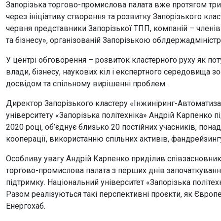
Запорізька торгово-промислова палата вже протягом три
через ініціативу створення та розвитку Запорізького кл
червня представники Запорізької ТПП, компаній – членів 
та бізнесу», організованій Запорізькою облдержадміністр
У центрі обговорення – розвиток кластерного руху як п
влади, бізнесу, наукових кіл і експертного середовища з
досвідом та спільному вирішенні проблем.
Директор Запорізького кластеру «Інжиніринг-Автоматиз
університету «Запорізька політехніка» Андрій Карпенко п
2020 році, об’єднує близько 20 постійних учасників, пона
кооперації, використанню спільних активів, фандрейзингу
Особливу увагу Андрій Карпенко приділив співзасновника
торгово-промислова палата з перших днів започаткування
підтримку. Національний університет «Запорізька політе
Разом реалізуються такі перспективні проєкти, як Європ
Енергохаб.