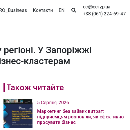
cci@cci.zp.ua
RO_Business
Контакти
EN
+38 (061) 224-69-47
 регіоні. У Запоріжжі
бізнес-кластерам
Також читайте
5 Серпня, 2026
Маркетинг без зайвих витрат:
підприємцям розповіли, як ефективно
просувати бізнес