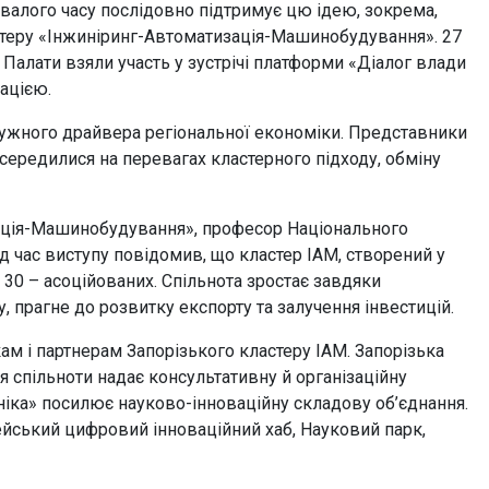
валого часу послідовно підтримує цю ідею, зокрема,
астеру «Інжиніринг-Автоматизація-Машинобудування». 27
Палати взяли участь у зустрічі платформи «Діалог влади
ацією.
отужного драйвера регіональної економіки. Представники
осередилися на перевагах кластерного підходу, обміну
ація-Машинобудування», професор Національного
ід час виступу повідомив, що кластер ІАМ, створений у
д 30 – асоційованих. Спільнота зростає завдяки
, прагне до розвитку експорту та залучення інвестицій.
м і партнерам Запорізького кластеру ІАМ. Запорізька
 спільноти надає консультативну й організаційну
хніка» посилює науково-інноваційну складову об’єднання.
ейський цифровий інноваційний хаб, Науковий парк,