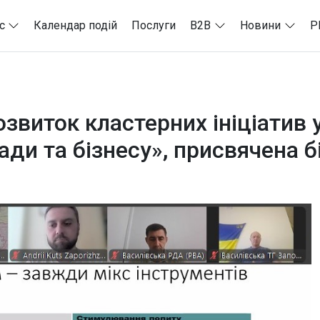
с
Календар подій
Послуги
B2B
Новини
P
звиток кластерних ініціатив у
лади та бізнесу», присвячена 