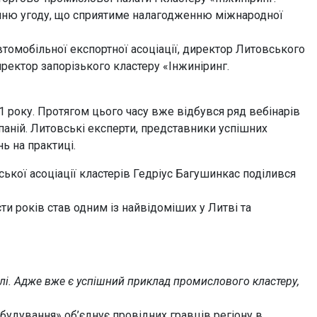
ню угоду, що сприятиме налагодженню міжнародної
томобільної експортної асоціації, директор Литовського
ректор запорізького кластеру «Інжиніринг.
1 року. Протягом цього часу вже відбувся ряд вебінарів
паній. Литовські експерти, представники успішних
ь на практиці.
ської асоціації кластерів Гедріус Багушинкас поділився
и років став одним із найвідоміших у Литві та
лі. Адже вже є успішний приклад промислового кластеру,
будування» об’єднує провідних гравців регіону в