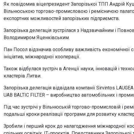
Як повідомив віцепрезидент Запорізької ТПП Андрій Куц,
Вільнюською торгово-промисловою і ремісничою палатою
експортних можливостей запорізьких підприємств.
Запорізька делегація зустрілася з Надзвичайним і Повн
Володимиром Яценківським.
Пан Посол відзначив особливу важливість економічної сп
ініціатив, міжнародної кооперації.
Також відбулася зустріч в Агенції науки, інновацій і те
кластерів Литви.
Запорізька делегація відвідала компанії Sirvintos LAUGEA
UAB BALTIC FILTER – виробництво автомобільних і промис
Під час зустрічі у Вільнюській торгово-промисловій і ре
подальші кроки реалізації програми для розвитку кластер
Зробили і перший крок до налагодження міжнародної кооп
спільних освітніх, ІТ-проєктів. Представники Запорізької