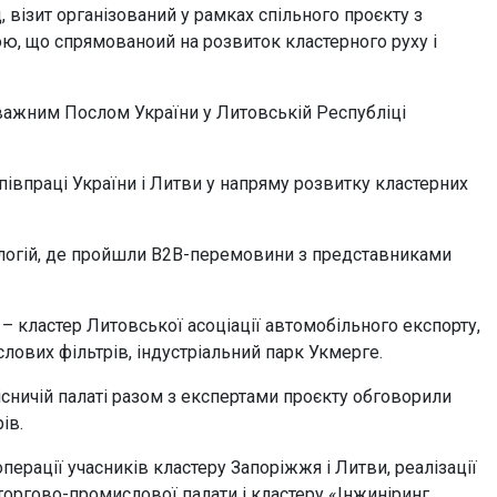
 візит організований у рамках спільного проєкту з
, що спрямованоий на розвиток кластерного руху і
оважним Послом України у Литовській Республіці
івпраці України і Литви у напряму розвитку кластерних
хнологій, де пройшли В2В-перемовини з представниками
 – кластер Литовської асоціації автомобільного експорту,
лових фільтрів, індустріальний парк Укмерге.
місничій палаті разом з експертами проєкту обговорили
ів.
ерації учасників кластеру Запоріжжя і Литви, реалізації
 торгово-промислової палати і кластеру «Інжиніринг.