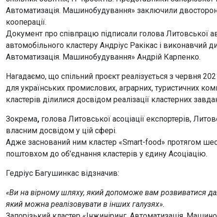
Автоматизація. Машинобудування» заключили двосторон
кооперації.
Документ про співпрацю підписали голова Литовської ав
автомобільного кластеру Андріус Ракікас і виконавчий ди
Автоматизація. Машинобудування» Андрій Карпенко.
Нагадаємо, що спільний проєкт реалізується з червня 202
для українських промислових, аграрних, туристичних ком
кластерів ділилися досвідом реалізації кластерних завдан
Зокрема
,
голова Литовської асоціації експортерів, Литов
власним досвідом у цій сфері.
Адже заснований ним кластер «Smart-food» протягом шест
поштовхом до об’єднання кластерів у єдину Асоціацію.
Гедріус Багушинкас відзначив:
«Ви на вірному шляху, який допоможе вам розвиватися да
який можна реалізовувати в інших галузях».
Запорізький кластер «Інжиніринг. Автоматизація. Машино