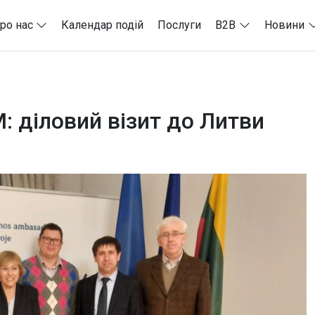
ро нас
Календар подій
Послуги
B2B
Новини
М: діловий візит до Литви