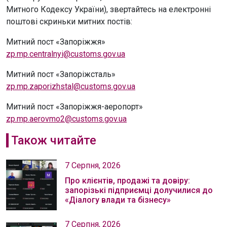
Митного Кодексу України), звертайтесь на електронні
поштові скриньки митних постів:
Митний пост «Запоріжжя»
zp.mp.centralnyi@customs.gov.ua
Митний пост «Запоріжсталь»
zp.mp.zaporizhstal@customs.gov.ua
Митний пост «Запоріжжя-аеропорт»
zp.mp.aerovmo2@customs.gov.ua
Також читайте
7 Серпня, 2026
Про клієнтів, продажі та довіру:
запорізькі підприємці долучилися до
«Діалогу влади та бізнесу»
7 Серпня, 2026