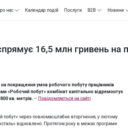
ро нас
Календар подій
Послуги
B2B
Новини
 спрямує 16,5 млн гривень на
ь на покращення умов робочого побуту працівників
ами «Робочий побут» комбінат капітально відремонтує
00 кв. метрів.
–
Повідомляється на сайті
ий побут» через повномасштабне вторгнення, у лютому
іжсталь» відновлено. Протягом року в межах програми