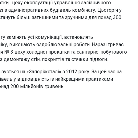
ки, цеху експлуатації управління залізничного
єї з адміністративних будівель комбінату. Цьогоріч у
стануть більш затишними та зручними для понад 300
ту замінять усі комунікації, встановлять
хніку, виконають оздоблювальні роботи. Наразі триває
я № 3 цеху холодної прокатки та санітарно-побутового
 демонтажу стін, покриттів та стяжки підлоги.
ується на «Запоріжсталі» з 2012 року. За цей час на
івель у відповідність із найкращими практиками
онад 200 мільйонів гривень.