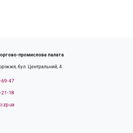
торгово-промислова палата
поріжжя, бул. Центральний, 4
4-69-47
4-21-18
i.zp.ua