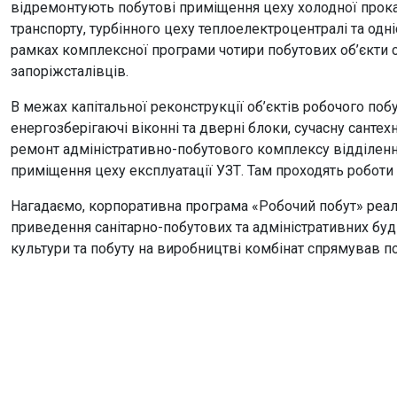
відремонтують побутові приміщення цеху холодної прокат
транспорту, турбінного цеху теплоелектроцентралі та одні
рамках комплексної програми чотири побутових об’єкти 
запоріжсталівців.
В межах капітальної реконструкції об’єктів робочого побу
енергозберігаючі віконні та дверні блоки, сучасну санте
ремонт адміністративно-побутового комплексу відділенн
приміщення цеху експлуатації УЗТ. Там проходять роботи з
Нагадаємо, корпоративна програма «Робочий побут» реаліз
приведення санітарно-побутових та адміністративних буд
культури та побуту на виробництві комбінат спрямував п