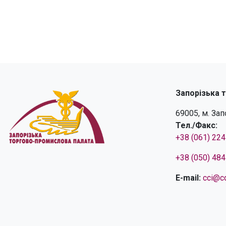
Запорізька 
69005, м. За
Тел./Факс:
+38 (061) 22
+38 (050) 48
E-mail:
cci@cc