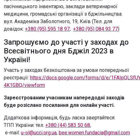
пасічницького інвентарю, заклади ветеринарної
медицини, громадські організації з бджільництва.
вул. Академіка Заболотного, 19, Київ (Тел. для
довідок:
+380 (95) 595 18 97
;
+380 (95) 084 93 77
)
Запрошуємо до участі у заходах до
Всесвітнього дня Бджіл 2023 в
Україні!
Участь у заходах безкоштовна за умови попередньої
реєстрації:
https://docs.google.com/forms/d/e/1FAIpQLS
4K1GBQ/viewform
Зареєстрованим учасникам напередодні заходів
буде розіслано посилання для онлайн участі.
Додаткова інформація, будь ласка звертайтеся:
ТПП України: тел.
+380 (44) 583 50 68
,
e-mail:
u-ol@ucci.org.ua
,
bee.women.fundacia@gmail.com