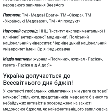
керованого запилення BeesAgro
Партнери
: ТМ «Медові Брати», ТМ «Сікера», ТМ
«Українські Медовари», ТМ «Апіпродукт»
Науковий супровід
: ННЦ “Інститут експериментальної і
клінічної ветеринарної медицини”, Поліський
національний університет, Чернівецький національний
університет імені Юрія Федьковича
Медіа-партнери
: журнал «Пасічник», журнал «Пасіка»,
газета «Пасіка від А до Я»
Україна долучається до
Всесвітнього дня бджіл!
У контексті глобальних кліматичних змін увага світової
наукової спільноти, представників медового бізнесу та
небайдужих активістів зосереджена на захисті
медоносної бджоли, як найефективнішого запилювача