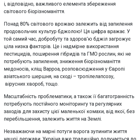
і, відповідно, важливого елемента збереження
світового біорізноманіття.
Понад 80% світового врожаю залежить від запилення
продовольчих культур бджолою! Ця цифра вражає. У
той самий час, добробуту та здоров’ю бджіл загрожує
ціла низка факторів. Це і надмірне використання
пестицидів, поширення гібридів та ГМО рослин, які не
потребують запилення, зниження біорізноманіття
медоносів, кліщ Варроа, розповсюдження у Європі
азіатського шершня, на сході – тропілелапсозу,
вірусних хвороб, тощо.
Масштабність проблематики, а також її багатогранність
потребують постійного моніторингу та регулярних
заходів для захисту цієї маленької комахи, від якої, без
перебільшення, залежить життя на Землі.
Незважаючи на марні потуги ворога зупинити життя
нашої держави, Україна вже традиційно долучається до