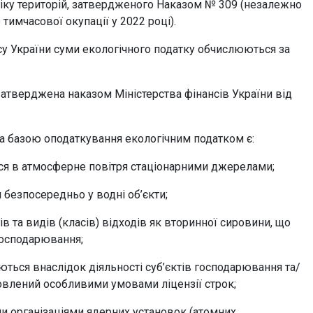
еліку територій, затвердженого Наказом № 309 (незалежно
тимчасової окупації у 2022 році).
ксу України суми екологічного податку обчислюються за
верджена наказом Міністерства фінансів України від
а базою оподаткування екологічним податком є:
я в атмосферне повітря стаціонарними джерелами;
безпосередньо у водні об’єкти;
в та видів (класів) відходів як вторинної сировини, що
 господарювання;
ться внаслідок діяльності суб’єктів господарювання та/
овлений особливими умовами ліцензії строк;
и організаціями ядерних установок (атомних