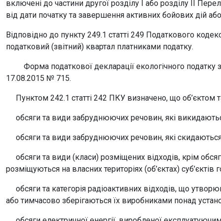
включені до частини другої розділу І або розділу ІІ Пер
від дати початку та завершення активних бойових дій або 
Відповідно до пункту 249.1 статті 249 Податкового коде
податковий (звітний) квартал платниками податку.
Форма податкової декларації екологічного податку зат
17.08.2015 № 715.
Пунктом 242.1 статті 242 ПКУ визначено, що об’єктом т
обсяги та види забруднюючих речовин, які викидаютьс
обсяги та види забруднюючих речовин, які скидаються 
обсяги та види (класи) розміщених відходів, крім обсягі
розміщуються на власних територіях (об’єктах) суб’єктів
обсяги та категорія радіоактивних відходів, що утворюю
або тимчасово зберігаються їх виробниками понад устан
обсяги електричної енергії, виробленої експлуатуючим