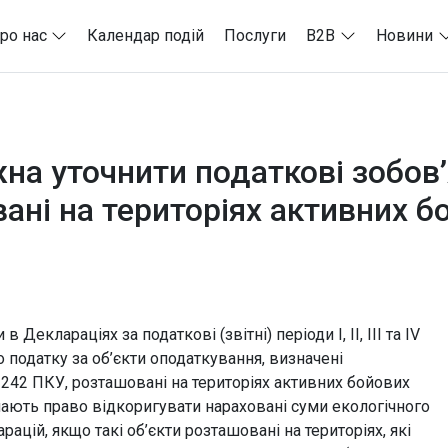
ро нас
Календар подій
Послуги
B2B
Новини
жна уточнити податкові зобов’
вані на територіях активних 
еклараціях за податкові (звітні) періоди І, ІІ, ІІІ та IV
о податку за об’єкти оподаткування, визначені
тті 242 ПКУ, розташовані на територіях активних бойових
ають право відкоригувати нараховані суми екологічного
цій, якщо такі об’єкти розташовані на територіях, які