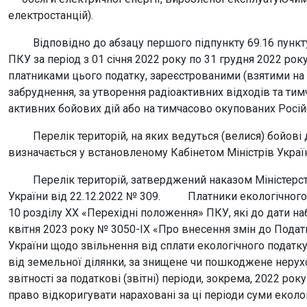
електростанцій).
Відповідно до абзацу першого підпункту 69.16 пункту 
ПКУ за період з 01 січня 2022 року по 31 грудня 2022 рок
платниками цього податку, зареєстрованими (взятими на
забруднення, за утворення радіоактивних відходів та тим
активних бойових дій або на тимчасово окупованих Росі
Перелік територій, на яких ведуться (велися) бойові 
визначається у встановленому Кабінетом Міністрів Украї
Перелік територій, затверджений наказом Міністерства
України від 22.12.2022 № 309. Платники екологічного по
10 розділу ХХ «Перехідні положення» ПКУ, які до дати наб
квітня 2023 року № 3050-IX «Про внесення змін до Подат
України щодо звільнення від сплати екологічного податку
від земельної ділянки, за знищене чи пошкоджене нерух
звітності за податкові (звітні) періоди, зокрема, 2022 ро
право відкоригувати нараховані за ці періоди суми екол