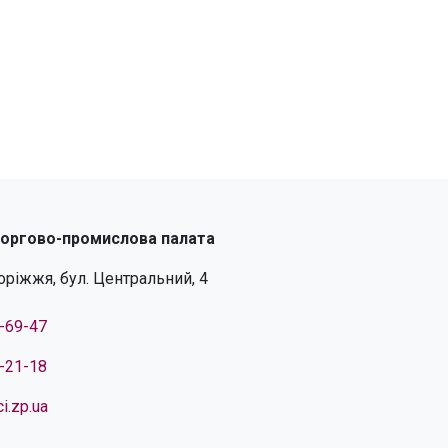
торгово-промислова палата
поріжжя, бул. Центральний, 4
4-69-47
4-21-18
i.zp.ua