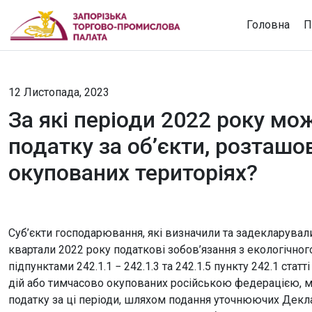
Головна
П
12 Листопада, 2023
За які періоди 2022 року мо
податку за об’єкти, розташо
окупованих територіях?
Суб’єкти господарювання, які визначили та задекларували в Д
квартали 2022 року податкові зобов’язання з екологічног
підпунктами 242.1.1 − 242.1.3 та 242.1.5 пункту 242.1 ста
дій або тимчасово окупованих російською федерацією, м
податку за ці періоди, шляхом подання уточнюючих Деклара