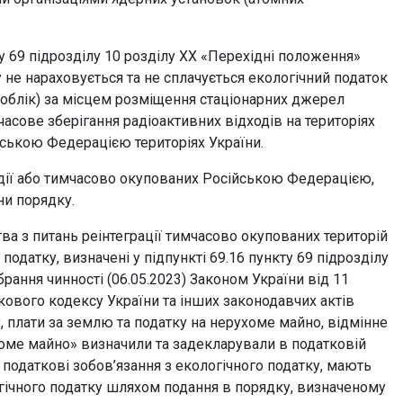
69 підрозділу 10 розділу ХХ «Перехідні положення»
у не нараховується та не сплачується екологічний податок
 облік) за місцем розміщення стаціонарних джерел
часове зберігання радіоактивних відходів на територіях
йською Федерацією територіях України.
дії або тимчасово окупованих Російською Федерацією,
ни порядку.
 з питань реінтеграції тимчасово окупованих територій
датку, визначені у підпункті 69.16 пункту 69 підрозділу
рання чинності (06.05.2023) Законом України від 11
кового кодексу України та інших законодавчих актів
, плати за землю та податку на нерухоме майно, відмінне
оме майно» визначили та задекларували в податковій
ку податкові зобов’язання з екологічного податку, мають
огічного податку шляхом подання в порядку, визначеному