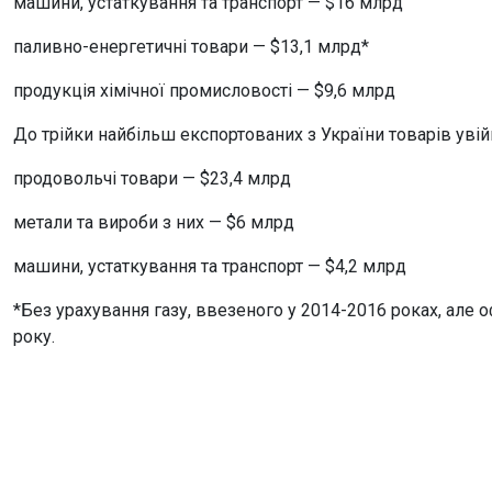
машини, устаткування та транспорт — $16 млрд
паливно-енергетичні товари — $13,1 млрд*
продукція хімічної промисловості — $9,6 млрд
До трійки найбільш експортованих з України товарів уві
продовольчі товари — $23,4 млрд
метали та вироби з них — $6 млрд
машини, устаткування та транспорт — $4,2 млрд
*Без урахування газу, ввезеного у 2014-2016 роках, але 
року.