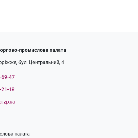
торгово-промислова палата
поріжжя, бул. Центральний, 4
4-69-47
4-21-18
i.zp.ua
слова палата