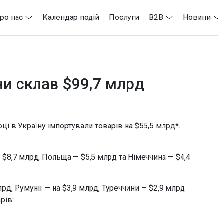
ро нас
Календар подій
Послуги
B2B
Новини
їни склав $99,7 млрд
році в Україну імпортували товарів на $55,5 млрд*.
— $8,7 млрд, Польща — $5,5 млрд та Німеччина — $4,4
рд, Румунії — на $3,9 млрд, Туреччини — $2,9 млрд
рів: