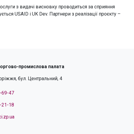
 послуги з видачі висновку проводиться за сприяння
ться USAID і UK Dev. Партнери з реалізації проєкту –
торгово-промислова палата
поріжжя, бул. Центральний, 4
4-69-47
4-21-18
i.zp.ua