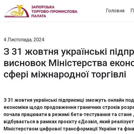
Головна
П
4 Листопада, 2024
З 31 жовтня українські під
висновок Міністерства екон
сфері міжнародної торгівлі
З 31 жовтня українські підприємці зможуть онлайн по
економіки щодо продовження граничних строків розрах
почала працювати в режимі бета-тестування та стане 
відбувається в рамках проєкту єДозвіл, який реалізуєт
Міністерством цифрової трансформації України та фі