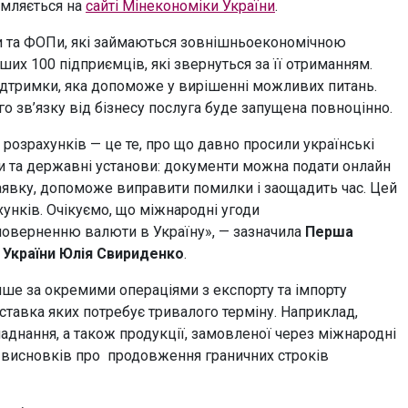
омляється на
сайті Мінекономіки України
.
оби та ФОПи, які займаються зовнішньоекономічною
ших 100 підприємців, які звернуться за її отриманням.
дтримки, яка допоможе у вирішенні можливих питань.
о зв’язку від бізнесу послуга буде запущена повноцінно.
озрахунків — це те, про що давно просили українські
нки та державні установи: документи можна подати онлайн
аявку, допоможе виправити помилки і заощадить час. Цей
унків. Очікуємо, що міжнародні угоди
верненню валюти в Україну», — зазначила
Перша
и України Юлія Свириденко
.
ше за окремими операціями з експорту та імпорту
оставка яких потребує тривалого терміну. Наприклад,
аднання, а також продукції, замовленої через міжнародні
0 висновків про продовження граничних строків