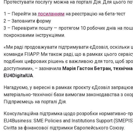
Протестувати послугу можна на порталі Дія. Для цього по
1 – Перейти за
посиланням
на реєстрацію на бета-тест
2 – Заповнити форму
3 – Перевірити пошту — протягом 10 робочих днів на пошт
покроковими інструкціями.
«Ми раді продовжувати підтримувати єДозвіл, оскільки це
команди FIIAPP. Ми також раді, що в рамках цього серві
подібних цифрових рішень є важливою для того, щоб зро
доступними», – зазначила
Марія Гастон Бетран, технічн
EU4DigitalUA
.
Нагадуємо, у вересні в рамках проєкту єДозвіл запрацюва
матеріально-технічної бази вимогам законодавства з охор
Підприємець на порталі Дія.
Консультаційна підтримка щодо розробки нормативно-пр
EU4Business: SME Policies and Institutions Support (SMEPIS
Civitta за фінансової підтримки Європейського Союзу.