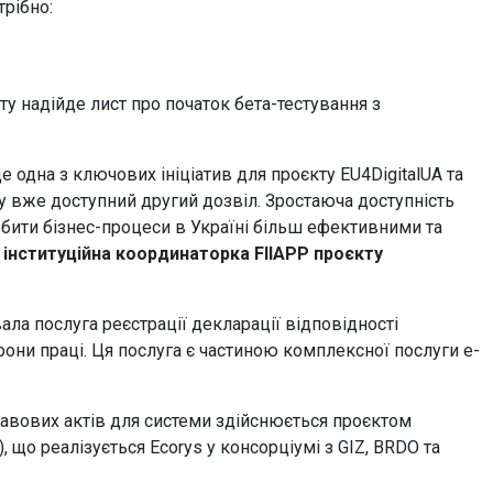
трібно:
у надійде лист про початок бета-тестування з
 одна з ключових ініціатив для проєкту EU4DigitalUA та
су вже доступний другий дозвіл. Зростаюча доступність
бити бізнес-процеси в Україні більш ефективними та
а інституційна координаторка FIIAPP проєкту
ла послуга реєстрації декларації відповідності
они праці. Ця послуга є частиною комплексної послуги е-
авових актів для системи здійснюється проєктом
), що реалізується Ecorys у консорціумі з GIZ, BRDO та