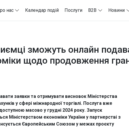
ро нас
Календар подій
Послуги
B2B
Новини
приємці зможуть онлайн подав
оміки щодо продовження грани
давати заявки та отримувати висновок Міністерства
унків у сфері міжнародної торгівлі. Послуга вже
доступною масово у грудні 2024 року. Запуск
ься Міністерством економіки України у партнерстві з
нансується Європейським Союзом у межах проєкту