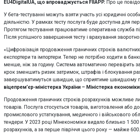
EU4DigitalUA, що впроваджується FIIAPP.
Про це повід
У бета-тестуванні можуть взяти участь усі юридичні ос
діяльністю. У рамках тесту послуга буде доступна для пер
Протягом тестування працюватиме оперативна служба пі
Після успішного завершення тесту і врахування зворотног
«Цифровізація продовження граничних строків валютних р
експортери та імпортери. Тепер не потрібно ходити в ба
менше, ніж за годину. Система автоматично перевірить з
крок зменшить ризик затримок, штрафів і блокування рах
завершуватимуться швидше, що сприятиме швидшому по
віцепрем’єр-міністерка України – Міністерка економік
Продовження граничних строків розрахунків можливе ли
товарів. Послуга стосується товарів, виготовлення або д
промислового устаткування, медичного і військового обл
тендери. У 2023 році Мінекономіки видало близько 1 50
розрахунків, а за перше півріччя цього року — майже 600.