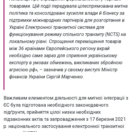
товарами. Цій події передувала цілеспрямована митна
політика та консолідовані зусилля влади й бізнесу за
підтримки міжнародних партнерів для розгортання в
Україні Електронної транзитної системи для
функціонування режиму спільного транзиту (NCTS) на
локальному рівні. Спрощення переміщення товарів
між 36 країнами Європейського регіону вкрай
необхідно саме зараз для сприяння українському
експорту в умовах обмежень, викликаних збройною
агресією рф», – зазначив у своєму виступі Міністр
фінансів України Сергій Марченко.
Важливим елементом діяльності для митної інтеграції з
ЄС була підготовка необхідного законодавчого
підґрунтя, прийняття цілої низки необхідних
підзаконних актів та запровадження з 17 березня 2021
р. національного застосування електронної транзитної