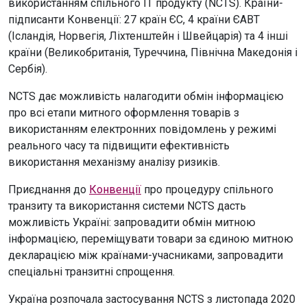
використанням спільного ІТ продукту (NCTS). Країни-
підписанти Конвенції: 27 країн ЄС, 4 країни ЄАВТ
(Ісландія, Норвегія, Ліхтенштейн і Швейцарія) та 4 інші
країни (Великобританія, Туреччина, Північна Македонія і
Сербія).
NCTS дає можливість налагодити обмін інформацією
про всі етапи митного оформлення товарів з
використанням електронних повідомлень у режимі
реального часу та підвищити ефективність
використання механізму аналізу ризиків.
Приєднання до
Конвенції
про процедуру спільного
транзиту та використання системи NCTS дасть
можливість Україні: запровадити обмін митною
інформацією, переміщувати товари за єдиною митною
декларацією між країнами-учасниками, запровадити
спеціальні транзитні спрощення.
Україна розпочала застосування NCTS з листопада 2020