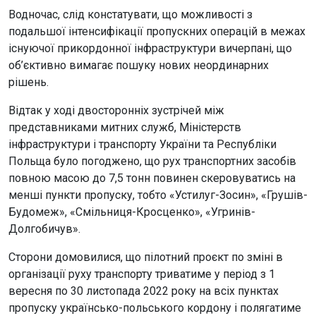
Водночас, слід констатувати, що можливості з
подальшої інтенсифікації пропускних операцій в межах
існуючої прикордонної інфраструктури вичерпані, що
об’єктивно вимагає пошуку нових неординарних
рішень.
Відтак у ході двосторонніх зустрічей між
представниками митних служб, Міністерств
інфраструктури і транспорту України та Республіки
Польща було погоджено, що рух транспортних засобів
повною масою до 7,5 тонн повинен скеровуватись на
менші пункти пропуску, тобто «Устилуг-Зосин», «Грушів-
Будомеж», «Смільниця-Кросценко», «Угринів-
Долгобичув».
Сторони домовилися, що пілотний проєкт по зміні в
організації руху транспорту триватиме у період з 1
вересня по 30 листопада 2022 року на всіх пунктах
пропуску українсько-польського кордону і полягатиме