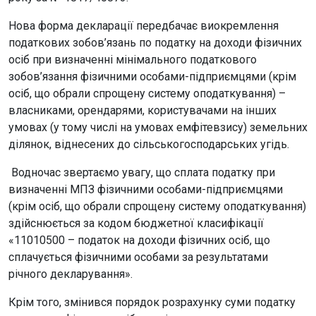
Нова форма декларації передбачає виокремлення
податкових зобов’язань по податку на доходи фізичних
осіб при визначенні мінімального податкового
зобов’язання фізичними особами-підприємцями (крім
осіб, що обрали спрощену систему оподаткування) –
власниками, орендарями, користувачами на інших
умовах (у тому числі на умовах емфітевзису) земельних
ділянок, віднесених до сільськогосподарських угідь.
Водночас звертаємо увагу, що сплата податку при
визначенні МПЗ фізичними особами-підприємцями
(крім осіб, що обрали спрощену систему оподаткування)
здійснюється за кодом бюджетної класифікації
«11010500 – податок на доходи фізичних осіб, що
сплачується фізичними особами за результатами
річного декларування».
Крім того, змінився порядок розрахунку суми податку