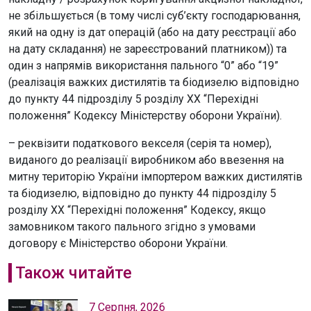
не збільшується (в тому числі суб’єкту господарювання,
який на одну із дат операцій (або на дату реєстрації або
на дату складання) не зареєстрований платником)) та
один з напрямів використання пального “0” або “19”
(реалізація важких дистилятів та біодизелю відповідно
до пункту 44 підрозділу 5 розділу XX “Перехідні
положення” Кодексу Міністерству оборони України).
– реквізити податкового векселя (серія та номер),
виданого до реалізації виробником або ввезення на
митну територію України імпортером важких дистилятів
та біодизелю, відповідно до пункту 44 підрозділу 5
розділу XX “Перехідні положення” Кодексу, якщо
замовником такого пального згідно з умовами
договору є Міністерство оборони України.
Також читайте
7 Серпня, 2026