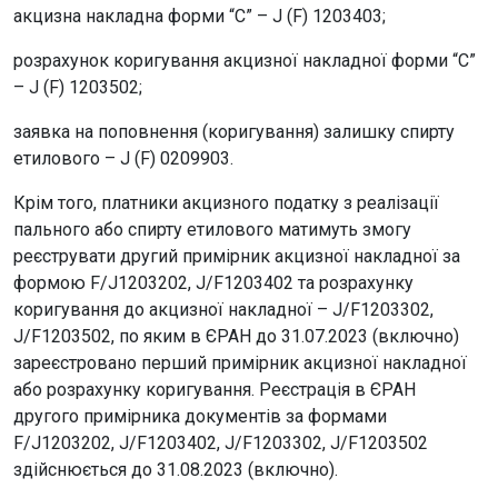
акцизна накладна форми “С” – J (F) 1203403;
розрахунок коригування акцизної накладної форми “С”
– J (F) 1203502;
заявка на поповнення (коригування) залишку спирту
етилового – J (F) 0209903.
Крім того, платники акцизного податку з реалізації
пального або спирту етилового матимуть змогу
реєструвати другий примірник акцизної накладної за
формою F/J1203202, J/F1203402 та розрахунку
коригування до акцизної накладної – J/F1203302,
J/F1203502, по яким в ЄРАН до 31.07.2023 (включно)
зареєстровано перший примірник акцизної накладної
або розрахунку коригування. Реєстрація в ЄРАН
другого примірника документів за формами
F/J1203202, J/F1203402, J/F1203302, J/F1203502
здійснюється до 31.08.2023 (включно).