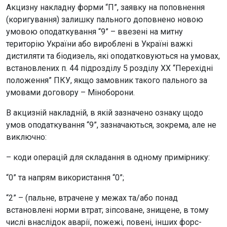
Акцизну накладну форми “П”, заявку на поповнення
(коригування) залишку пального доповнено новою
умовою оподаткування “9” – ввезені на митну
територію України або вироблені в Україні важкі
дистиляти та біодизель, які оподатковуються на умовах,
встановлених п. 44 підрозділу 5 розділу ХХ “Перехідні
положення” ПКУ, якщо замовник такого пального за
умовами договору – Міноборони.
В акцизній накладній, в якій зазначено ознаку щодо
умов оподаткування “9”, зазначаються, зокрема, але не
виключно:
– коди операцій для складання в одному примірнику:
“0” та напрям використання “0”;
“2” – (пальне, втрачене у межах та/або понад
встановлені норми втрат; зіпсоване, знищене, в тому
числі внаслідок аварії, пожежі, повені, інших форс-