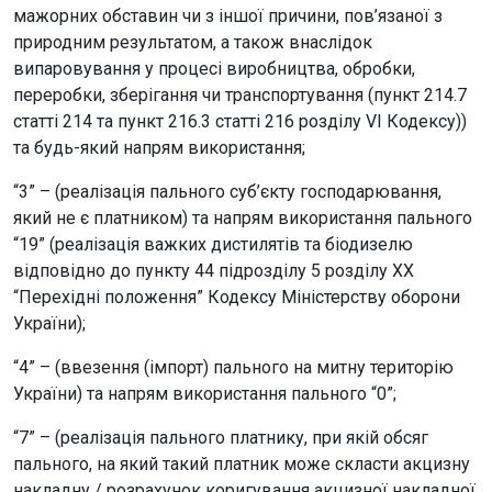
мажорних обставин чи з іншої причини, пов’язаної з
природним результатом, а також внаслідок
випаровування у процесі виробництва, обробки,
переробки, зберігання чи транспортування (пункт 214.7
статті 214 та пункт 216.3 статті 216 розділу VI Кодексу))
та будь-який напрям використання;
“3” – (реалізація пального суб’єкту господарювання,
який не є платником) та напрям використання пального
“19” (реалізація важких дистилятів та біодизелю
відповідно до пункту 44 підрозділу 5 розділу XX
“Перехідні положення” Кодексу Міністерству оборони
України);
“4” – (ввезення (імпорт) пального на митну територію
України) та напрям використання пального “0”;
“7” – (реалізація пального платнику, при якій обсяг
пального, на який такий платник може скласти акцизну
накладну / розрахунок коригування акцизної накладної,