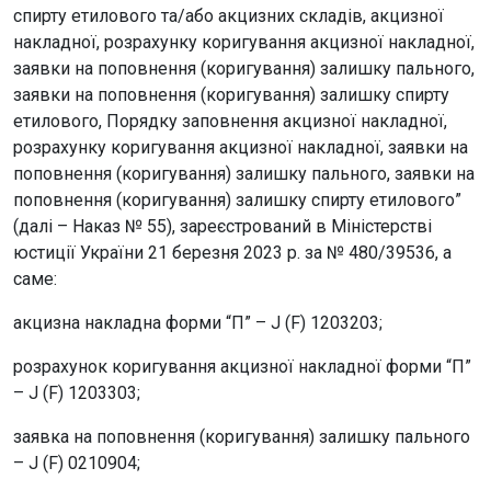
спирту етилового та/або акцизних складів, акцизної
накладної, розрахунку коригування акцизної накладної,
заявки на поповнення (коригування) залишку пального,
заявки на поповнення (коригування) залишку спирту
етилового, Порядку заповнення акцизної накладної,
розрахунку коригування акцизної накладної, заявки на
поповнення (коригування) залишку пального, заявки на
поповнення (коригування) залишку спирту етилового”
(далі – Наказ № 55), зареєстрований в Міністерстві
юстиції України 21 березня 2023 р. за № 480/39536, а
саме:
акцизна накладна форми “П” – J (F) 1203203;
розрахунок коригування акцизної накладної форми “П”
– J (F) 1203303;
заявка на поповнення (коригування) залишку пального
– J (F) 0210904;