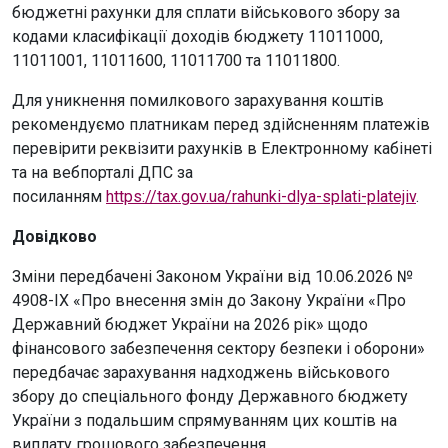
бюджетні рахунки для сплати військового збору за
кодами класифікації доходів бюджету 11011000,
11011001, 11011600, 11011700 та 11011800.
Для уникнення помилкового зарахування коштів
рекомендуємо платникам перед здійсненням платежів
перевірити реквізити рахунків в Електронному кабінеті
та на вебпорталі ДПС за
посиланням
https://tax.gov.ua/rahunki-dlya-splati-platejiv
.
Довідково
Зміни передбачені Законом України від 10.06.2026 №
4908-ІХ «Про внесення змін до Закону України «Про
Державний бюджет України на 2026 рік» щодо
фінансового забезпечення сектору безпеки і оборони»
передбачає зарахування надходжень військового
збору до спеціального фонду Державного бюджету
України з подальшим спрямуванням цих коштів на
виплату грошового забезпечення