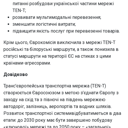
питанні розбудови української частини мережі
TEN-T;
розвивати мультимодальні перевезення;
зменшити логістичні витрати;
підвищити якість послуг при перевезенні товарів.
Крім цього, Єврокомісія виключила з мережі TEN-T
російські та білоруські маршрути, а також понизила в
статусі маршрути на території ЄС на стиках з цими
країнами-агресорами.
Довідково
Транс’європейська транспортна мережа (TEN-T)
створюється Євросоюзом з метою з’єднати Європу з
заходу на схід та з півночі на південь мережею
автодоріг, залізниць, аеропортів та водних шляхів.
Розвиток транспортної системивідбуватиметься в два
етапи: до 2030 року має бути завершено побудову
«ключової» мережі та до 2050 року – «загальної»