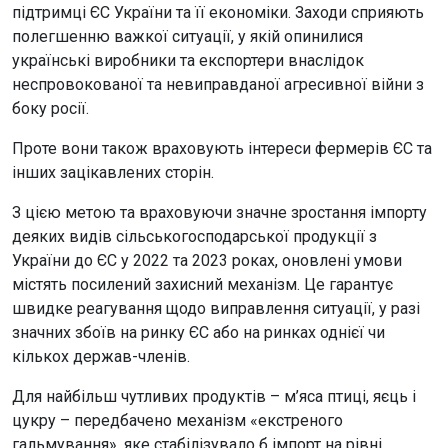
підтримці ЄС України та її економіки. Заходи сприяють
полегшенню важкої ситуації, у якій опинилися
українські виробники та експортери внаслідок
неспровокованої та невиправданої агресивної війни з
боку росії.
Проте вони також враховують інтереси фермерів ЄС та
інших зацікавлених сторін.
З цією метою та враховуючи значне зростання імпорту
деяких видів сільськогосподарської продукції з
України до ЄС у 2022 та 2023 роках, оновлені умови
містять посилений захисний механізм. Це гарантує
швидке реагування щодо виправлення ситуації, у разі
значних збоїв на ринку ЄС або на ринках однієї чи
кількох держав-членів.
Для найбільш чутливих продуктів – м’яса птиці, яєць і
цукру – передбачено механізм «екстреного
гальмування», яке стабілізувало б імпорт на рівні