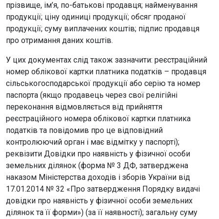
прізвище, ім’я, по-батькові продавця; найменування
продукції; ціну одиниці продукції; обсяг проданої
продукції; суму виплачених коштів; підпис продавця
про отримання даних коштів.
У цих документах слід також зазначити: реєстраційний
номер облікової картки платника податків – продавця
сільськогосподарської продукції або серію та номер
паспорта (якщо продавець через свої релігійні
переконання відмовляється від прийняття
реєстраційного номера облікової картки платника
податків та повідомив про це відповідний
контролюючий орган і має відмітку у паспорті);
реквізити Довідки про наявність у фізичної особи
земельних ділянок (форма № 3 ДФ, затверджена
наказом Міністерства доходів і зборів України від
17.01.2014 № 32 «Про затвердження Порядку видачі
довідки про наявність у фізичної особи земельних
ділянок та її форми») (за її наявності); загальну суму