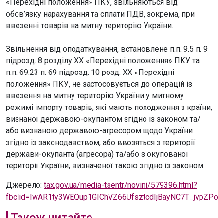
«Перехідні положення» ПКУ, звільняються від
обов’язку нарахування та сплати ПДВ, зокрема, при
ввезенні товарів на митну територію України.
Звільнення від оподаткування, встановлене п.п. 9.5 п. 9
підрозд. 8 розділу ХХ «Перехідні положення» ПКУ та
п.п. 69.23 п. 69 підрозд. 10 розд. ХХ «Перехідні
положення» ПКУ, не застосовується до операцій із
ввезення на митну територію України у митному
режимі імпорту товарів, які мають походження з країни,
визнаної державою-окупантом згідно із законом та/
або визнаною державою-агресором щодо України
згідно із законодавством, або ввозяться з території
держави-окупанта (агресора) та/або з окупованої
території України, визначеної такою згідно із законом.
Джерело:
tax.gov.ua/media-tsentr/novini/579396.html?
fbclid=IwAR1ty3WEQup1GIChVZ66UfsztcdIjBayNC7T_jvpZ
Також читайте