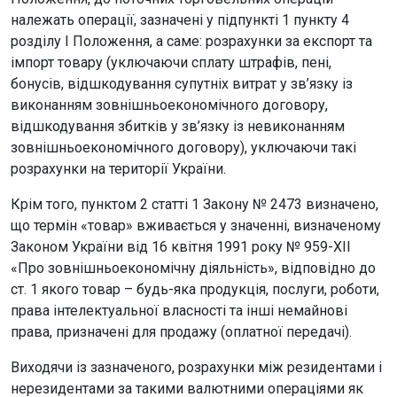
належать операції, зазначені у підпункті 1 пункту 4
розділу I Положення, а саме: розрахунки за експорт та
імпорт товару (уключаючи сплату штрафів, пені,
бонусів, відшкодування супутніх витрат у зв’язку із
виконанням зовнішньоекономічного договору,
відшкодування збитків у зв’язку із невиконанням
зовнішньоекономічного договору), уключаючи такі
розрахунки на території України.
Крім того, пунктом 2 статті 1 Закону № 2473 визначено,
що термін «товар» вживається у значенні, визначеному
Законом України від 16 квітня 1991 року № 959-XII
«Про зовнішньоекономічну діяльність», відповідно до
ст. 1 якого товар – будь-яка продукція, послуги, роботи,
права інтелектуальної власності та інші немайнові
права, призначені для продажу (оплатної передачі).
Виходячи із зазначеного, розрахунки між резидентами і
нерезидентами за такими валютними операціями як