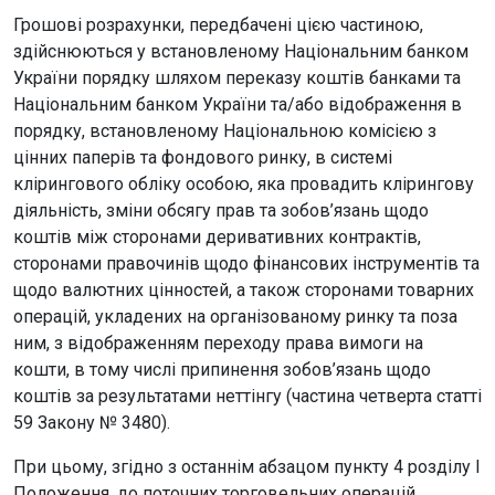
Грошові розрахунки, передбачені цією частиною,
здійснюються у встановленому Національним банком
України порядку шляхом переказу коштів банками та
Національним банком України та/або відображення в
порядку, встановленому Національною комісією з
цінних паперів та фондового ринку, в системі
клірингового обліку особою, яка провадить клірингову
діяльність, зміни обсягу прав та зобов’язань щодо
коштів між сторонами деривативних контрактів,
сторонами правочинів щодо фінансових інструментів та
щодо валютних цінностей, а також сторонами товарних
операцій, укладених на організованому ринку та поза
ним, з відображенням переходу права вимоги на
кошти, в тому числі припинення зобов’язань щодо
коштів за результатами неттінгу (частина четверта статті
59 Закону № 3480).
При цьому, згідно з останнім абзацом пункту 4 розділу І
Положення, до поточних торговельних операцій