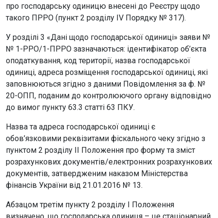
про господарську одиницю внесені до Реєстру щодо
такого ПРРО (пункт 2 розділу IV Порядку № 317).
У розділі 3 «Дані щодо господарської одиниці» заяви №
№ 1-РРО/1-ПРРО зазначаються: ідентифікатор об’єкта
оподаткування, код території, назва господарської
одиниці, адреса розміщення господарської одиниці, які
заповнюються згідно з даними Повідомлення за ф. №
20-ОПП, поданим до контролюючого органу відповідно
до вимог пункту 63.3 статті 63 ПКУ.
Назва та адреса господарської одиниці є
обов’язковими реквізитами фіскального чеку згідно з
пунктом 2 розділу II Положення про форму та зміст
розрахункових документів/електронних розрахункових
документів, затвердженим наказом Міністерства
фінансів України від 21.01.2016 № 13.
Абзацом третім пункту 2 розділу І Положення
визначено, що господарська одиниця – це стаціонарний