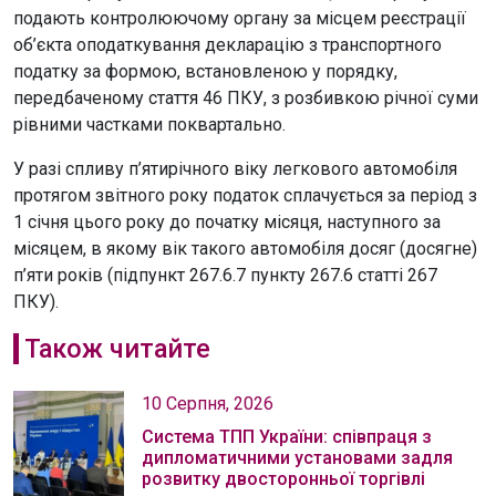
подають контролюючому органу за місцем реєстрації
об’єкта оподаткування декларацію з транспортного
податку за формою, встановленою у порядку,
передбаченому стаття 46 ПКУ, з розбивкою річної суми
рівними частками поквартально.
У разі спливу п’ятирічного віку легкового автомобіля
протягом звітного року податок сплачується за період з
1 січня цього року до початку місяця, наступного за
місяцем, в якому вік такого автомобіля досяг (досягне)
п’яти років (підпункт 267.6.7 пункту 267.6 статті 267
ПКУ).
Також читайте
10 Серпня, 2026
Система ТПП України: співпраця з
дипломатичними установами задля
розвитку двосторонньої торгівлі