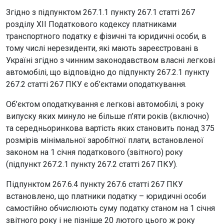
Згідно з підпунктом 267.1.1 пункту 267.1 статті 267
розділу ХІІ Податкового кодексу платниками
транспортного податку є фізичні та юридичні особи, в
тому числі нерезиденти, які мають зареєстровані в
Україні згідно з чинним законодавством власні легкові
автомобілі, що відповідно до підпункту 267.2.1 пункту
267.2 статті 267 ПКУ є об’єктами оподаткування.
Об’єктом оподаткування є легкові автомобілі, з року
випуску яких минуло не більше п’яти років (включно)
та середньоринкова вартість яких становить понад 375
розмірів мінімальної заробітної плати, встановленої
законом на 1 січня податкового (звітного) року
(підпункт 267.2.1 пункту 267.2 статті 267 ПКУ).
Підпунктом 267.6.4 пункту 267.6 статті 267 ПКУ
встановлено, що платники податку – юридичні особи
самостійно обчислюють суму податку станом на 1 січня
звітного року і не пізніше 20 лютого цього ж року