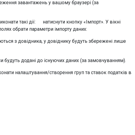
реження завантажень у вашому браузері (за
конати такі дії: натиснути кнопку «Імпорт». У вікні
полях обрати параметри імпорту даних:
ться з довідника, у довіднику будуть збережені лише
будуть додані до існуючих даних (за замовчуванням).
нати налаштування/створення груп та ставок податків в