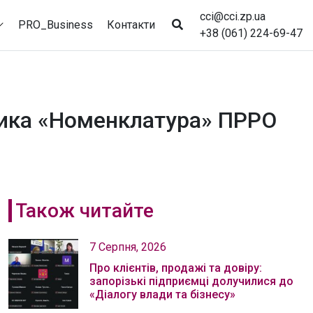
cci@cci.zp.ua
PRO_Business
Контакти
+38 (061) 224-69-47
ника «Номенклатура» ПРРО
Також читайте
7 Серпня, 2026
Про клієнтів, продажі та довіру:
запорізькі підприємці долучилися до
«Діалогу влади та бізнесу»