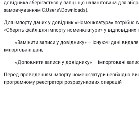
довідника зберігається у папці, що налаштована для збе
замовчуванням C:Users\Downloads).
Для імпорту даних у довідник «Номенклатура» потрібно ви
«Оберіть файл для імпорту номенклатури» у відповідних 
«Замінити записи у довіднику» – існуючі дані видаляю
імпортовані дані;
«Доповнити записи у довіднику» – імпортовані записи 
Перед проведенням імпорту номенклатури необхідно вико
програмному реєстраторі розрахункових операцій.