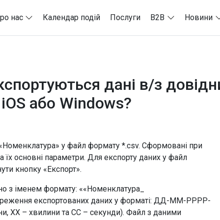
ро нас
Календар подій
Послуги
B2B
Новини
кспортуються дані в/з довід
 iOS або Windows?
 «Номенклатура» у файл формату *.csv. Сформовані при
а їх основні параметри. Для експорту даних у файл
ути кнопку «Експорт».
но з іменем формату: ««Номенклатура_
реження експортованих даних у форматі: ДД-ММ-РРРР-
ни, ХХ – хвилини та СС – секунди). Файл з даними