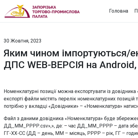
Головна
П
30 Жовтня, 2023
Яким чином імпортуються/е
ДПС WEB-ВЕРСІЯ на Аndroid,
Номенклатурні позиції можна експортувати із довідника
експорті файли містять перелік номенклатурних позицій т
потрібно у вкладці «Довідники» – «Номенклатура» натисн
Файл з даними довідника «Номенклатура» буде збереже
ДД_ММ_РРРР.csv»,», де: – час ДД_ММ_РРРР – дата збе
ГГ-ХХ-СС (ДД – день, ММ – місяць, РРРР – рік, ГГ – годи