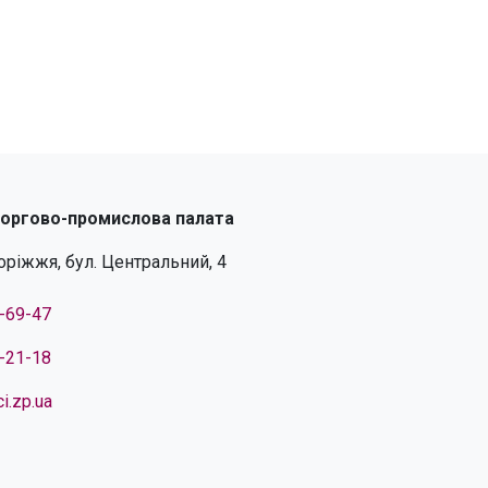
торгово-промислова палата
поріжжя, бул. Центральний, 4
4-69-47
4-21-18
i.zp.ua