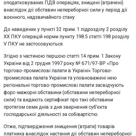
оподатковуваних ПДВ операціях, знищені (втрачені)
внаслідок дії обставин непереборної сили у період дії
воєнного, надзвичайного стану.
До наведених у пункті 32 прим. 1 підрозділу 2 розділу
XX ПКУ операцій норми пункту 198.5 статті 198 розділу
V ПКУ не застосовуються.
Згідно з частиною першою статті 14 прим. 1 Закону
України від 2 грудня 1997 року № 671/97-ВР «Про
торгово-промислові палати в Україні» Торгово-
промислова палата України та уповноважені нею
регіональні торгово-промислові палати засвідчують
форс-мажорні обставини (обставини непереборної
сили) та видають сертифікат про такі обставини
протягом семи днів з дня звернення суб’єкта
господарської діяльності за собівартістю.
Отже, підтвердження знищення (втрати) товарів
платника внаслідок настання дії обставин непереборної