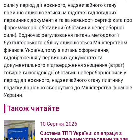
сили у період дії воєнного, надзвичайного стану
повинно здійснюватися на підставі відповідних
первинних документів та за наявності сертифіката про
форс-мажорні обставини (обставини непереборної
сили). Водночас регулювання питань методології
бухгалтерського обліку здійснюється Міністерством
фінансів України, тому з питань оформлення,
відображення у первинних документах та
документального підтвердження знищення (втрат)
товарів внаслідок дії обставин непереборної сили у
період дії воєнного, надзвичайного стану платнику
податку доцільно звернутися до Міністерства фінансів
України.
Також читайте
10 Серпня, 2026
Система ТПП України: співпраця з
дипломатичними установами задля