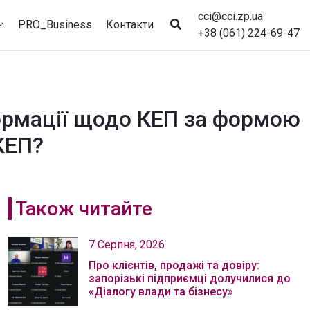
cci@cci.zp.ua
PRO_Business
Контакти
+38 (061) 224-69-47
ормації щодо КЕП за формою
КЕП?
Також читайте
7 Серпня, 2026
Про клієнтів, продажі та довіру:
запорізькі підприємці долучилися до
«Діалогу влади та бізнесу»