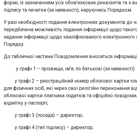
формі, із зазначенням усіх обов’язкових реквізитів та з
підпису та печатки (за наявності), керуючись Порядком.
У разі необхідності подання електронних документів до 
передбачена можливість подання інформації щодо таког
надання інформації щодо кваліфікованого електронного 
Порядку.
До табличної частини Повідомлення вноситься інформація
у графі 1 – прізвище, ім’я, по батькові (за наявності)
у графі 2 – реєстраційний номер облікової картки платн
для фізичних осіб, які через свої релігійні переконання
облікової картки платника податків та офіційно повідом
відмітку у паспорті;
у графі 3 (посада) – директор;
у графі 4 (тип підпису) – директор;