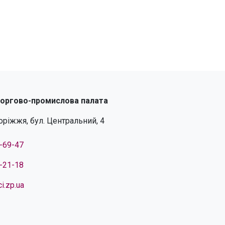
торгово-промислова палата
поріжжя, бул. Центральний, 4
4-69-47
4-21-18
i.zp.ua