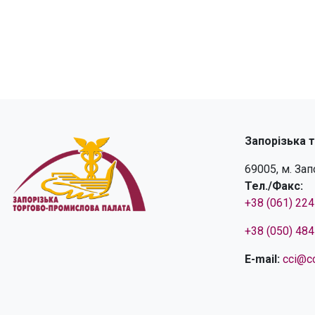
Запорізька 
69005, м. За
Тел./Факс:
+38 (061) 22
+38 (050) 48
E-mail:
cci@cc