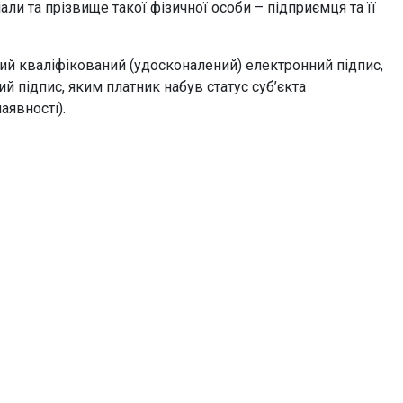
али та прізвище такої фізичної особи – підприємця та її
 кваліфікований (удосконалений) електронний підпис,
й підпис, яким платник набув статус суб’єкта
аявності).