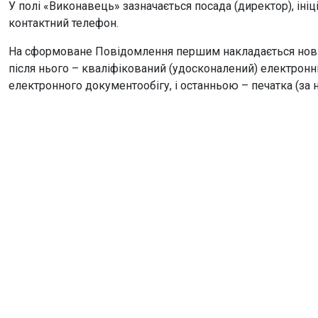
У полі «Виконавець» зазначається посада (директор), ініці
контактний телефон.
На сформоване Повідомлення першим накладається новий
після нього – кваліфікований (удосконалений) електронни
електронного документообігу, і останньою – печатка (за н