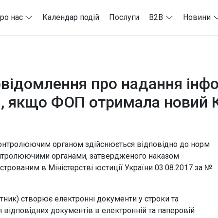
ро нас
Календар подій
Послуги
B2B
Новини
овідомлення про надання інф
П, якщо ФОП отримала новий 
контролюючим органом здійснюється відповідно до норм
онтролюючими органами, затвердженого наказом
єстрованим в Міністерстві юстиції України 03.08.2017 за №
атник) створює електронні документи у строки та
 відповідних документів в електронній та паперовій