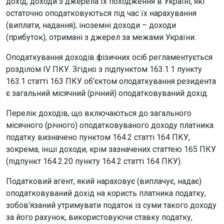
дохід; доходи з джерела їх походження в Україні, які
остаточно оподатковуються під час їх нарахування
(виплати, надання); іноземні доходи – доходи
(прибуток), отримані з джерел за межами України.
Оподаткування доходів фізичних осіб регламентується
розділом IV ПКУ. Згідно з підпунктом 163.1.1 пункту
163.1 статті 163 ПКУ об’єктом оподаткування резидента
є загальний місячний (річний) оподатковуваний дохід.
Перелік доходів, що включаються до загального
місячного (річного) оподатковуваного доходу платника
податку визначено пунктом 164.2 статті 164 ПКУ,
зокрема, інші доходи, крім зазначених статтею 165 ПКУ
(підпункт 164.2.20 пункту 164.2 статті 164 ПКУ).
Податковий агент, який нараховує (виплачує, надає)
оподатковуваний дохід на користь платника податку,
зобов’язаний утримувати податок із суми такого доходу
за його рахунок, використовуючи ставку податку,