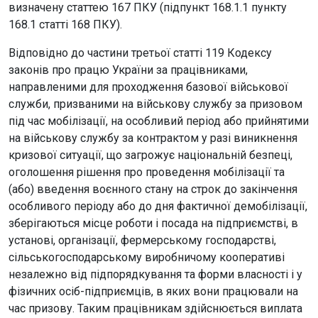
визначену статтею 167 ПКУ (підпункт 168.1.1 пункту
168.1 статті 168 ПКУ).
Відповідно до частини третьої статті 119 Кодексу
законів про працю України за працівниками,
направленими для проходження базової військової
служби, призваними на військову службу за призовом
під час мобілізації, на особливий період або прийнятими
на військову службу за контрактом у разі виникнення
кризової ситуації, що загрожує національній безпеці,
оголошення рішення про проведення мобілізації та
(або) введення воєнного стану на строк до закінчення
особливого періоду або до дня фактичної демобілізації,
зберігаються місце роботи і посада на підприємстві, в
установі, організації, фермерському господарстві,
сільськогосподарському виробничому кооперативі
незалежно від підпорядкування та форми власності і у
фізичних осіб-підприємців, в яких вони працювали на
час призову. Таким працівникам здійснюється виплата