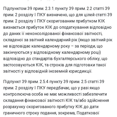
Підпунктом 39 прим. 2.3.1 пункту 39 прим. 2.2 статті 39
прим. 2 розділу I ПКУ визначено, що для цілей статті 39
прим. 2 розділу I ПКУ скоригованим прибутком КІК
визнається прибуток КІК до оподаткування відповідно
до даних її неконсолідованої фінансової звітності,
складеної за звітний календарний рік (якщо звітний рік
не відповідає календарному року – за періоди, що
закінчуються у відповідному календарному році)
відповідно до стандартів бухгалтерського обліку, що
застосовуються КІК, та строків для підготовки такої
звітності у відповідній іноземній юрисдикції.
Підпункт 39 прим. 2.5.4 пункту 39 прим. 2.5 статті 39
прим. 2 розділу I ПКУ передбачає, що у разі якщо
контролююча особа не має можливості забезпечити
складання фінансової звітності КІК та/або здійснення
розрахунку скоригованого прибутку КІК до дати
граничного строку подання, зокрема, Податкової