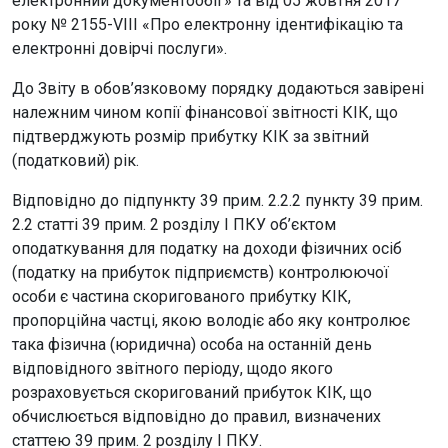
електронний документообіг» та від 05 жовтня 2017
року № 2155-VIII «Про електронну ідентифікацію та
електронні довірчі послуги».
До Звіту в обов’язковому порядку додаються завірені
належним чином копії фінансової звітності КІК, що
підтверджують розмір прибутку КІК за звітний
(податковий) рік.
Відповідно до підпункту 39 прим. 2.2.2 пункту 39 прим.
2.2 статті 39 прим. 2 розділу I ПКУ об’єктом
оподаткування для податку на доходи фізичних осіб
(податку на прибуток підприємств) контролюючої
особи є частина скоригованого прибутку КІК,
пропорційна частці, якою володіє або яку контролює
така фізична (юридична) особа на останній день
відповідного звітного періоду, щодо якого
розраховується скоригований прибуток КІК, що
обчислюється відповідно до правил, визначених
статтею 39 прим. 2 розділу I ПКУ.