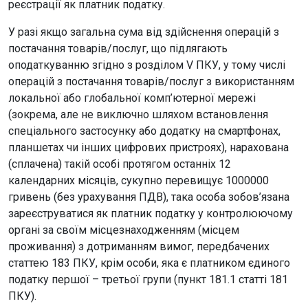
реєстрації як платник податку.
У разі якщо загальна сума від здійснення операцій з
постачання товарів/послуг, що підлягають
оподаткуванню згідно з розділом V ПКУ, у тому числі
операцій з постачання товарів/послуг з використанням
локальної або глобальної комп’ютерної мережі
(зокрема, але не виключно шляхом встановлення
спеціального застосунку або додатку на смартфонах,
планшетах чи інших цифрових пристроях), нарахована
(сплачена) такій особі протягом останніх 12
календарних місяців, сукупно перевищує 1000000
гривень (без урахування ПДВ), така особа зобов’язана
зареєструватися як платник податку у контролюючому
органі за своїм місцезнаходженням (місцем
проживання) з дотриманням вимог, передбачених
статтею 183 ПКУ, крім особи, яка є платником єдиного
податку першої – третьої групи (пункт 181.1 статті 181
ПКУ).