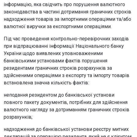
інформацію, яка свідчить про порушення валютного
законодавства в частині дотримання граничних строків
надходження товарів за імпортними операціями та/або
валютної виручки за експортними операціями.
Під час проведення контрольно-перевірочних заходів
при відпрацюванні інформації Національного банку
України щодо виявлених уповноваженими
банківськими установами фактів порушення
резидентами граничних строків розрахунків за
здійсненими операціями з експорту та імпорту товарів
встановлена значна кількість фактів:
неподання резидентом до банківської установи
повного пакету документів, потрібних для здійснення
валютного нагляду за дотриманням граничних строків
розрахунків;
надходження до банківської установи реєстру митних
декларацій за операцією резидента, який не є клієнтом