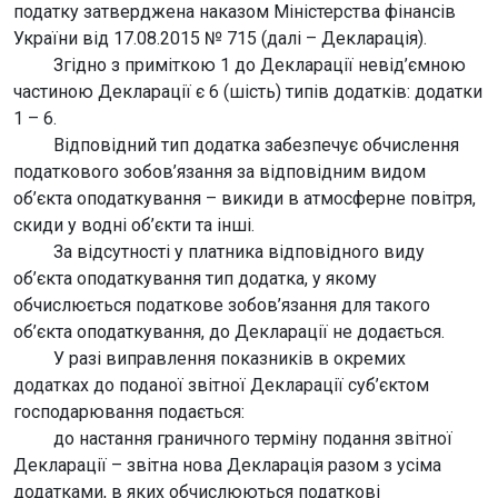
податку затверджена наказом Міністерства фінансів
України від 17.08.2015 № 715 (далі – Декларація).
Згідно з приміткою 1 до Декларації невід’ємною
частиною Декларації є 6 (шість) типів додатків: додатки
1 – 6.
Відповідний тип додатка забезпечує обчислення
податкового зобов’язання за відповідним видом
об’єкта оподаткування – викиди в атмосферне повітря,
скиди у водні об’єкти та інші.
За відсутності у платника відповідного виду
об’єкта оподаткування тип додатка, у якому
обчислюється податкове зобов’язання для такого
об’єкта оподаткування, до Декларації не додається.
У разі виправлення показників в окремих
додатках до поданої звітної Декларації суб’єктом
господарювання подається:
до настання граничного терміну подання звітної
Декларації – звітна нова Декларація разом з усіма
додатками, в яких обчислюються податкові