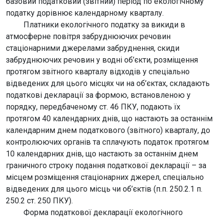
базовий податковий (звітний) період по екологічному
податку дорівнює календарному кварталу.
Платники екологічного податку за викиди в
атмосферне повітря забруднюючих речовин
стаціонарними джерелами забруднення, скиди
забруднюючих речовин у водні об’єкти, розміщення
протягом звітного кварталу відходів у спеціально
відведених для цього місцях чи на об’єктах, складають
податкові декларації за формою, встановленою у
порядку, передбаченому ст. 46 ПКУ, подають їх
протягом 40 календарних днів, що настають за останнім
календарним днем податкового (звітного) кварталу, до
контролюючих органів та сплачують податок протягом
10 календарних днів, що настають за останнім днем
граничного строку подання податкової декларації – за
місцем розміщення стаціонарних джерел, спеціально
відведених для цього місць чи об’єктів (п.п. 250.2.1 п.
250.2 ст. 250 ПКУ).
Форма податкової декларації екологічного