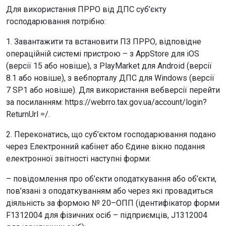
Для використання ПРРО від ДПС суб’єкту
господарювання потрібно:
1. Завантажити та встановити ПЗ ПРРО, відповідне
операційній системі пристрою – з AppStore для iOS
(версії 15 або новіше), з PlayMarket для Android (версії
8.1 або новіше), з вебпорталу ДПС для Windows (версії
7 SP1 або новіше). Для використання вебверсії перейти
за посиланням: https://webrro.tax.gov.ua/account/login?
ReturnUrl =/.
2. Переконатись, що суб’єктом господарювання подано
через Електронний кабінет або Єдине вікно подання
електронної звітності наступні форми:
– повідомлення про об’єкти оподаткування або об’єкти,
пов’язані з оподаткуванням або через які провадиться
діяльність за формою № 20–ОПП (ідентифікатор форми
F1312004 для фізичних осіб – підприємців, J1312004