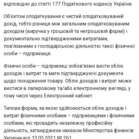
відповідно до статті 177 Податкового кодексу України.
Об’єктом оподаткування є чистий оподатковуваний
дохід, тобто різниця між загальним оподатковуваним
доходом (виручка у грошовій та негрошовій формі) і
документально підтвердженими витратами,
пов’язаними з господарською діяльністю такої фізичної
особи – підприємця.
Фізичні особи – підприємці зобов’язані вести облік
доходів і витрат та мати підтверджуючі документи
щодо походження товару. Облік доходів і витрат може
вестися в паперовому та/або електронному вигляді, у
тому числі через Електронний кабінет.
Типова форма, за якою здійснюється облік доходів і
витрат фізичними особами – підприємцями і фізичними
особами, які провадять незалежну професійну
діяльність, затверджена наказом Міністерства фінансів
України від 13.05.2021 № 261.