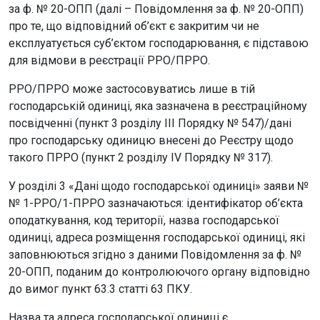
за ф. № 20-ОПП (далі – Повідомлення за ф. № 20-ОПП)
про те, що відповідний об’єкт є закритим чи не
експлуатується суб’єктом господарювання, є підставою
для відмови в реєстрації РРО/ПРРО.
РРО/ПРРО може застосовуватись лише в тій
господарській одиниці, яка зазначена в реєстраційному
посвідченні (пункт 3 розділу ІІІ Порядку № 547)/дані
про господарську одиницю внесені до Реєстру щодо
такого ПРРО (пункт 2 розділу IV Порядку № 317).
У розділі 3 «Дані щодо господарської одиниці» заяви №
№ 1-РРО/1-ПРРО зазначаються: ідентифікатор об’єкта
оподаткування, код території, назва господарської
одиниці, адреса розміщення господарської одиниці, які
заповнюються згідно з даними Повідомлення за ф. №
20-ОПП, поданим до контролюючого органу відповідно
до вимог пункт 63.3 статті 63 ПКУ.
Назва та адреса господарської одиниці є