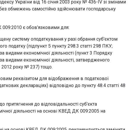
дексу України від 16 січня 2003 року № 436-IV зі змінами
без обмежень самостійно здійснювати господарську
К 009:2010 є обов’язковими для:
рощену систему оподаткування у разі обрання суб’єктом
о податку (підпункт 5 пункту 298.3 статті 298 ПКУ;
а видами економічної діяльності (пункт 3 Порядку
за видами економічної діяльності, затвердженого
 2012 року № 237) тощо.
зковим реквізитом для відображення в податкової
аткових деклараціях) відповідно до пункту 48.4 статті 48
о притягнення до відповідальності суб’єкта
ічної діяльності на основі КВЕД ДК 009:2005 на
ні на основі КВЕД ДК 009:2005, рекомендується замінити