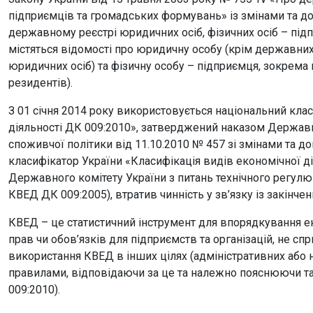
підприємців та громадських формувань» із змінами та д
державному реєстрі юридичних осіб, фізичних осіб – під
містяться відомості про юридичну особу (крім державних
юридичних осіб) та фізичну особу – підприємця, зокрема 
резидентів).
З 01 січня 2014 року використовується національний кла
діяльності ДК 009:2010», затверджений наказом Державно
споживчої політики від 11.10.2010 № 457 зі змінами та д
класифікатор України «Класифікація видів економічної д
Державного комітету України з питань технічного регулюв
КВЕД ДК 009:2005), втратив чинність у зв’язку із закінченн
КВЕД – це статистичний інструмент для впорядкування ек
прав чи обов’язків для підприємств та організацій, не с
використання КВЕД в інших цілях (адміністративних або
правилами, відповідаючи за це та належно пояснюючи та
009:2010).