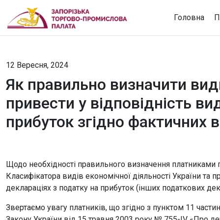
Головна
П
12 Вересня, 2024
Як правильно визначити види
привести у відповідність вид
прибуток згідно фактичних в
Щодо необхідності правильного визначення платниками по
Класифікатора видів економічної діяльності України та пр
деклараціях з податку на прибуток (інших податкових дек
Звертаємо увагу платників, що згідно з пунктом 11 частини 
Закону України від 15 травня 2003 року № 755-ІV «Про д