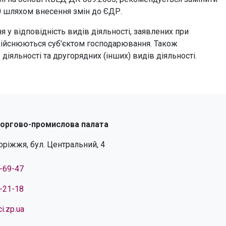
10 шляхом внесення змін до ЄДР.
я у відповідність видів діяльності, заявлених при
здійснюються суб’єктом господарювання. Також
іяльності та другорядних (інших) видів діяльності.
торгово-промислова палата
поріжжя, бул. Центральний, 4
4-69-47
4-21-18
i.zp.ua