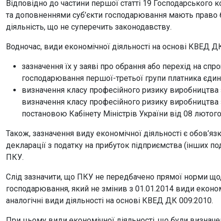
Відповідно до частини першої статті 19 Господарського ко
та доповненнями суб’єкти господарювання мають право 
діяльність, що не суперечить законодавству.
Водночас, види економічної діяльності на основі КВЕД Д
зазначення їх у заяві про обрання або перехід на сп
господарювання першої-третьої групи платника єдиног
визначення класу професійного ризику виробництва з
визначення класу професійного ризику виробництва 
постановою Кабінету Міністрів України від 08 лютого
Також, зазначення виду економічної діяльності є обов’я
декларації з податку на прибуток підприємства (інших под
ПКУ.
Слід зазначити, що ПКУ не передбачено прямої норми щод
господарювання, який не змінив з 01.01.2014 види економ
аналогічні види діяльності на основі КВЕД ДК 009:2010.
При цьому види економічної діяльності, що були визначе