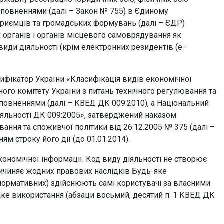
оповненнями (далі – Закон № 755) в Єдиному
приємців та громадських формувань (далі – ЄДР)
 органів і органів місцевого самоврядування як
види діяльності (крім електронних резидентів (е-
сифікатор України «Класифікація видів економічної
го комітету України з питань технічного регулювання та
оповненнями (далі – КВЕД ДК 009:2010), а Національний
іяльності ДК 009:2005», затверджений наказом
ання та споживчої політики від 26.12.2005 № 375 (далі –
ям строку його дії (до 01.01.2014).
ономічної інформації. Код виду діяльності не створює
причиняє жодних правових наслідків Будь-яке
 нормативних) здійснюють самі користувачі за власними
ке використання (абзаци восьмий, десятий п. 1 КВЕД ДК