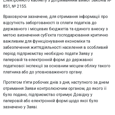
Електронного кабінету з дотриманням вимог Законів №
851, № 2155.
Враховуючи зазначене, для отримання інформації про
відсутність заборгованості із сплати податків до
державного і місцевих бюджетів та єдиного внеску з
метою визначення суб’єкта господарювання критично
важливим для функціонування економіки та
забезпечення життєдіяльності населення в особливий
період підприємству необхідно подати Заяву у
паперовій та електронній формі до державної
податкової інспекції за основним місцем обліку такого
платника або до уповноваженого органу.
Протягом п’яти робочих днів з дня, наступного за днем
отримання Заяви контролюючим органом, до якого її
було подано, підприємство отримує Довідку у
паперовій або електронній формі щодо якої було
зазначено у Заяві.