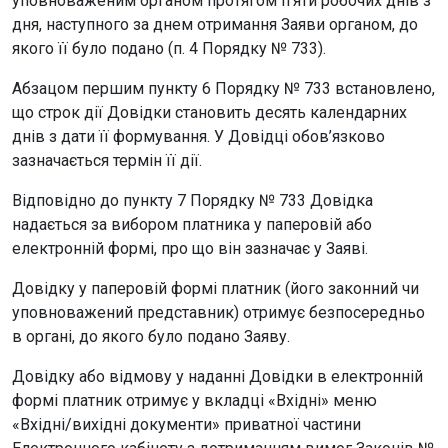
уповноваженим органом протягом п’яти робочих днів з
дня, наступного за днем отримання Заяви органом, до
якого її було подано (п. 4 Порядку № 733).
Абзацом першим пункту 6 Порядку № 733 встановлено,
що строк дії Довідки становить десять календарних
днів з дати її формування. У Довідці обов’язково
зазначається термін її дії.
Відповідно до пункту 7 Порядку № 733 Довідка
надається за вибором платника у паперовій або
електронній формі, про що він зазначає у Заяві.
Довідку у паперовій формі платник (його законний чи
уповноважений представник) отримує безпосередньо
в органі, до якого було подано Заяву.
Довідку або відмову у наданні Довідки в електронній
формі платник отримує у вкладці «Вхідні» меню
«Вхідні/вихідні документи» приватної частини