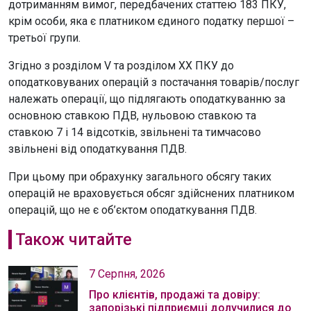
дотриманням вимог, передбачених статтею 183 ПКУ,
крім особи, яка є платником єдиного податку першої –
третьої групи.
Згідно з розділом V та розділом ХХ ПКУ до
оподатковуваних операцій з постачання товарів/послуг
належать операції, що підлягають оподаткуванню за
основною ставкою ПДВ, нульовою ставкою та
ставкою 7 і 14 відсотків, звільнені та тимчасово
звільнені від оподаткування ПДВ.
При цьому при обрахунку загального обсягу таких
операцій не враховується обсяг здійснених платником
операцій, що не є об’єктом оподаткування ПДВ.
Також читайте
7 Серпня, 2026
Про клієнтів, продажі та довіру:
запорізькі підприємці долучилися до