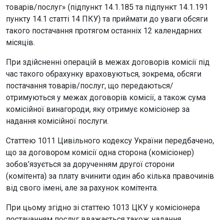
товарів/послуг» (підпункт 14.1.185 та підпункт 14.1.191
пункту 14.1 статті 14 ПКУ) та приймати до уваги обсяги
такого постачання протягом останніх 12 календарних
місяців.
При здійсненні операцій в межах договорів комісії під
час такого обрахунку враховуються, зокрема, обсяги
постачання товарів/послуг, що передаються/
отримуються у межах договорів комісії, а також сума
комісійної винагороди, яку отримує комісіонер за
надання комісійної послуги.
Статтею 1011 Цивільного кодексу України передбачено,
що за договором комісії одна сторона (комісіонер)
зобов’язується за дорученням другої сторони
(комітента) за плату вчинити один або кілька правочинів
від свого імені, але за рахунок комітента.
При цьому згідно зі статтею 1013 ЦКУ у комісіонера
постачанням послуг вважається також надання