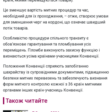
країн, якими переміщуються товари).
Це зменшує вартість митних процедур та час,
необхідний для їх проходження, – отже, створює умови
для зменшення черг на кордоні, що означає швидший
потік товарів.
Особливістю процедури спільного транзиту є
обов’язкове гарантування та пломбування усіх
переміщень. Пломби виконують захисну функцію і
визнаються усіма країнами-учасницями Конвенції.
Положення Конвенції сприяють запобіганню
шахрайству із супровідними документами, підвищенню
безпеки митних перевезень та забезпечують визнання
форм митного контролю кожної з 36 країн митними
органами інших країн-учасниць Конвенції.
Також читайте