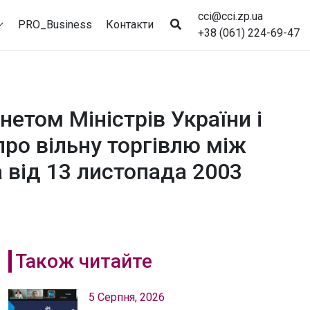
cci@cci.zp.ua
PRO_Business
Контакти
+38 (061) 224-69-47
етом Міністрів України і
ро вільну торгівлю між
 від 13 листопада 2003
Також читайте
5 Серпня, 2026