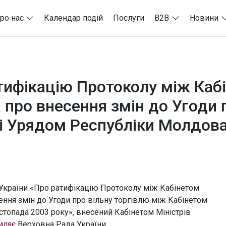
ро нас
Календар подій
Послуги
B2B
Новини
ифікацію Протоколу між Кабін
про внесення змін до Угоди п
 і Урядом Республіки Молдова
 України «Про ратифікацію Протоколу між Кабінетом
ення змін до Угоди про вільну торгівлю між Кабінетом
стопада 2003 року», внесений Кабінетом Міністрів
мляє
Верховна Рада України.