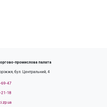
торгово-промислова палата
поріжжя, бул. Центральний, 4
4-69-47
4-21-18
i.zp.ua