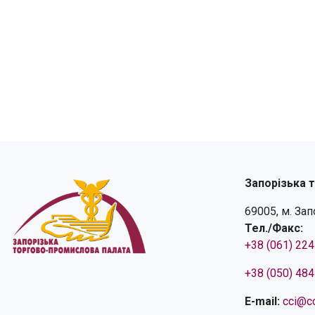
Запорізька 
69005, м. За
Тел./Факс:
+38 (061) 22
+38 (050) 48
E-mail:
cci@cc