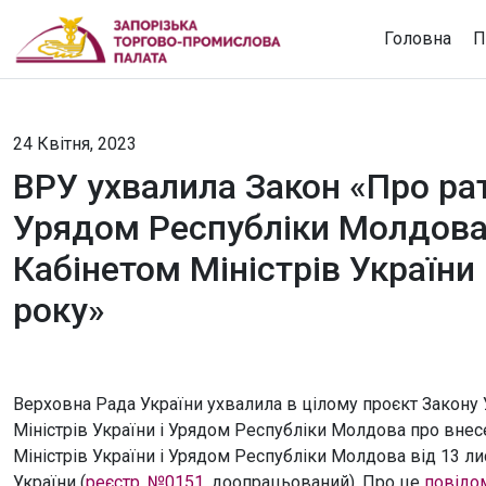
Головна
П
24 Квітня, 2023
ВРУ ухвалила Закон «Про рат
Урядом Республіки Молдова 
Кабінетом Міністрів України
року»
Верховна Рада України ухвалила в цілому проєкт Закону
Міністрів України і Урядом Республіки Молдова про внес
Міністрів України і Урядом Республіки Молдова від 13 ли
України (
реєстр. №0151
, доопрацьований). Про це
повідо