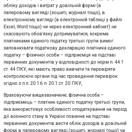
обліку доходів і витрат у довільній формі (в
паперовому вигляді (зошиті, журналі тощо), в
електронному вигляді (в електронній таблиці у файлі
Excel, Word тощо) чи через електронний кабінет) не
скасовують обов’язку дотримуватися, зокрема
платниками єдиного податку третьої групи вимог
заповнювати податкову декларацію платника єдиного
податку – фізичної особи – підприємця на підставі
первинних документів у відповідності до норм п. 44.1
ст. 44 ПКУ, які мають право вивчати та перевіряти
контролюючі органи під час проведення перевірок
згідно з п.п. 20.1.6 п. 20.1 ст. 20 ПКУ,
Враховуючи вищезазначене, фізична особа –
підприємець – платник єдиного податку третьої групи,
яка використовує особливості оподаткування на період
дії воєнного стану в Україні повинна на підставі
первинних документів вести облік доходів в довільній
формі в паперовому вигляді (зошиті, журналі тощо) чи