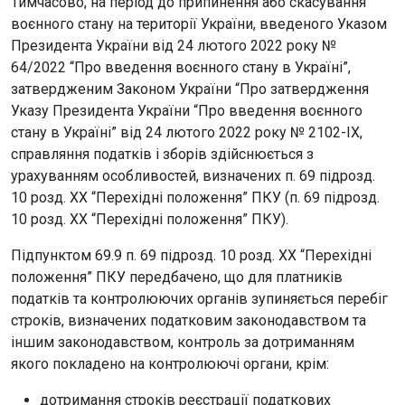
Тимчасово, на період до припинення або скасування
воєнного стану на території України, введеного Указом
Президента України від 24 лютого 2022 року №
64/2022 “Про введення воєнного стану в Україні”,
затвердженим Законом України “Про затвердження
Указу Президента України “Про введення воєнного
стану в Україні” від 24 лютого 2022 року № 2102-IX,
справляння податків і зборів здійснюється з
урахуванням особливостей, визначених п. 69 підрозд.
10 розд. ХХ “Перехідні положення” ПКУ (п. 69 підрозд.
10 розд. ХХ “Перехідні положення” ПКУ).
Підпунктом 69.9 п. 69 підрозд. 10 розд. ХХ “Перехідні
положення” ПКУ передбачено, що для платників
податків та контролюючих органів зупиняється перебіг
строків, визначених податковим законодавством та
іншим законодавством, контроль за дотриманням
якого покладено на контролюючі органи, крім:
дотримання строків реєстрації податкових