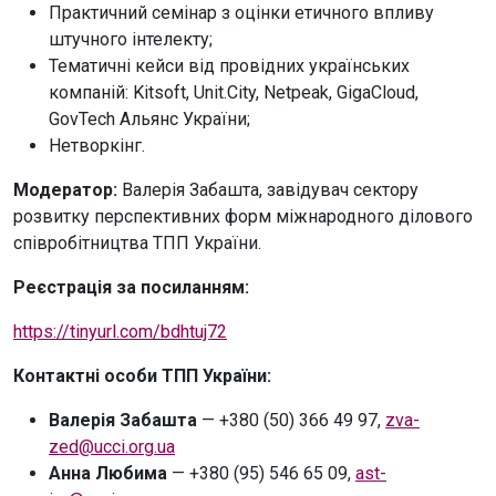
Практичний семінар з оцінки етичного впливу
штучного інтелекту;
Тематичні кейси від провідних українських
компаній: Kitsoft, Unit.City, Netpeak, GigaCloud,
GovTech Альянс України;
Нетворкінг.
Модератор:
Валерія Забашта, завідувач сектору
розвитку перспективних форм міжнародного ділового
співробітництва ТПП України.
Реєстрація за посиланням:
https://tinyurl.com/bdhtuj72
Контактні особи ТПП України:
Валерія Забашта
— +380 (50) 366 49 97,
zva-
zed@ucci.org.ua
Анна Любима
— +380 (95) 546 65 09,
ast-