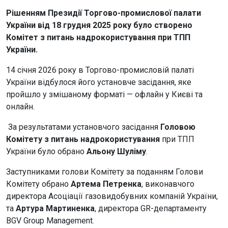
Рішенням Президії Торгово-промислової палати
України від 18 грудня 2025 року було створено
Комітет з питань надрокористування при ТПП
України.
14 січня 2026 року в Торгово-промисловій палаті
України відбулося його установче засідання, яке
пройшло у змішаному форматі — офлайн у Києві та
онлайн.
За результатами установчого засідання
Головою
Комітету з питань надрокористування
при ТПП
України було обрано
Альону Шуліму
.
Заступниками голови Комітету за поданням Голови
Комітету обрано
Артема Петренка
, виконавчого
директора Асоціації газовидобувних компаній України,
та
Артура Мартиненка
, директора GR-департаменту
BGV Group Management.