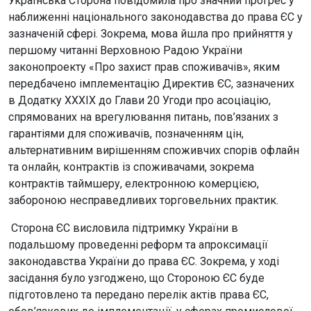
Українська Сторона повідомила про значний прогрес у
наближенні національного законодавства до права ЄС у
зазначеній сфері. Зокрема, мова йшла про прийняття у
першому читанні Верховною Радою України
законопроекту «Про захист прав споживачів», яким
передбачено імплементацію Директив ЄС, зазначених
в Додатку XXXIX до Глави 20 Угоди про асоціацію,
спрямованих на врегулювання питань, пов’язаних з
гарантіями для споживачів, позначенням цін,
альтернативним вирішенням споживчих спорів офлайн
та онлайн, контрактів із споживачами, зокрема
контрактів таймшеру, електронною комерцією,
забороною несправедливих торговельних практик.
Сторона ЄС висловила підтримку України в
подальшому проведенні реформ та апроксимації
законодавства України до права ЄС. Зокрема, у ході
засідання було узгоджено, що Стороною ЄС буде
підготовлено та передано перелік актів права ЄС,