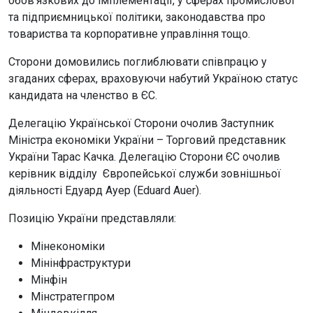
обов’язкових до імплементації, у сферах промислової
та підприємницької політики, законодавства про
товариства та корпоративне управління тощо.
Сторони домовились поглиблювати співпрацю у
згаданих сферах, враховуючи набутий Україною статус
кандидата на членство в ЄС.
Делегацію Української Сторони очолив Заступник
Міністра економіки України – Торговий представник
України Тарас Качка. Делегацію Сторони ЄС очолив
керівник відділу Європейської служби зовнішньої
діяльності Едуард Ауер (Eduard Auer).
Позицію України представляли:
Мінекономіки
Мінінфраструктури
Мінфін
Мінстратегпром