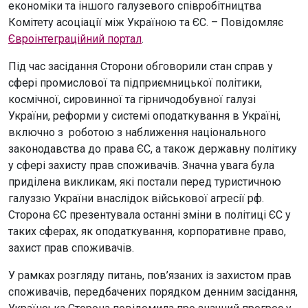
економіки та іншого галузевого співробітництва
Комітету асоціації між Україною та ЄС. – Повідомляє
Євроінтеграційний портал
.
Під час засідання Сторони обговорили стан справ у
сфері промислової та підприємницької політики,
космічної, сировинної та гірничодобувної галузі
України, реформи у системі оподаткування в Україні,
включно з роботою з наближення національного
законодавства до права ЄС, а також державну політику
у сфері захисту прав споживачів. Значна увага була
приділена викликам, які постали перед туристичною
галуззю України внаслідок військової агресії рф.
Сторона ЄС презентувала останні зміни в політиці ЄС у
таких сферах, як оподаткування, корпоративне право,
захист прав споживачів.
У рамках розгляду питань, пов’язаних із захистом прав
споживачів, передбачених порядком денним засідання,