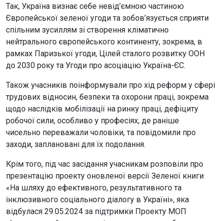
Так, Україна визнає себе невід’ємною частиною
Європейської зеленої угоди та зобов’язується сприяти
спільним зусиллям зі створення кліматично
нейтрального європейського континенту, зокрема, в
рамках Паризької угоди, Цілей сталого розвитку ООН
до 2030 року та Угоди про асоціацію Україна-ЄС.
Також учасників поінформували про хід реформ у сфері
трудових відносин, безпеки та охорони праці, зокрема
щодо наслідків мобілізації на ринку праці, дефіциту
робочої сили, особливо у професіях, де раніше
чисельно переважали чоловіки, та повідомили про
заходи, заплановані для їх подолання.
Крім того, під час засідання учасникам розповіли про
презентацію проекту оновленої версії Зеленої книги
«На шляху до ефективного, результативного та
інклюзивного соціального діалогу в Україні», яка
відбулася 29.05.2024 за підтримки Проекту МОП