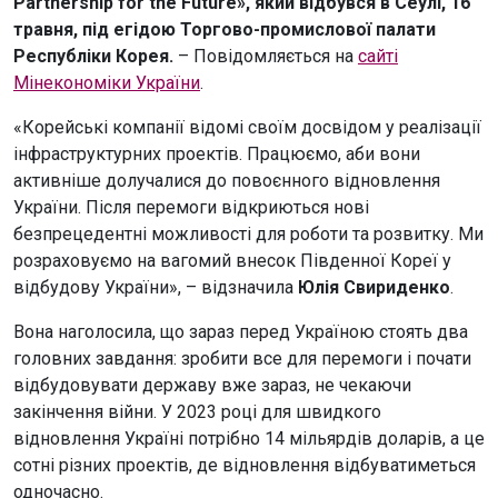
Partnership for the Future», який відбувся в Сеулі, 16
травня, під егідою Торгово-промислової палати
Республіки Корея.
– Повідомляється на
сайті
Мінекономіки України
.
«Корейські компанії відомі своїм досвідом у реалізації
інфраструктурних проектів. Працюємо, аби вони
активніше долучалися до повоєнного відновлення
України. Після перемоги відкриються нові
безпрецедентні можливості для роботи та розвитку. Ми
розраховуємо на вагомий внесок Південної Кореї у
відбудову України», – відзначила
Юлія Свириденко
.
Вона наголосила, що зараз перед Україною стоять два
головних завдання: зробити все для перемоги і почати
відбудовувати державу вже зараз, не чекаючи
закінчення війни. У 2023 році для швидкого
відновлення Україні потрібно 14 мільярдів доларів, а це
сотні різних проектів, де відновлення відбуватиметься
одночасно.