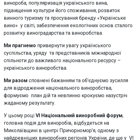
винороба, популяризація українського вина,
підвищення культури його споживання, розвиток
винного туризму та просування бренду «Українське
вино» у світі, забезпечення екологічних основ сталого
розвитку виноградарства та виноробства.
Ми прагнемо
привернути увагу українського
суспільства, уряду та представників міжнародної
спільноти до важливого національного ресурсу –
українського виноробства.
Ми разом
сповнені бажанням та об’єднуємо зусилля
для відродження національного виноробства,
формуємо план дій та невпинно крокуємо назустріч
жаданому результату.
У цьому році
VI Національний виноробний форум
,
головна подія для виноробів, відбудеться на
Миколаївщині в центрі Причорномор’я, одному з
найдревніших виноробних регіонів України, де ще у VI