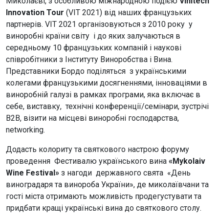
Миколаєві, з особливою міжнародною подією
Vinitech
Innovation Tour
(VIT 2021) від наших французьких
партнерів. VIT 2021 організовуються з 2010 року у
виноробні країни світу і до яких залучаються в
середньому 10 французьких компаній і наукові
співробітники з Інституту Виноробства і Вина.
Представники Бордо поділяться з українськими
колегами французькими досягненнями, інноваціями в
виноробній галузі в рамках програми, яка включає в
себе, виставку, технічні конференції/семінари, зустрічі
B2B, візити на місцеві виноробні господарства,
networking.
Додасть колориту та святкового настрою форуму
проведення Фестивалю українського вина
«Mykolaiv
Wine Festival»
з нагоди державного свята «День
виноградаря та винороба України», де миколаївчани та
гості міста отримають можливість продегустувати та
придбати кращі українські вина до святкового столу.