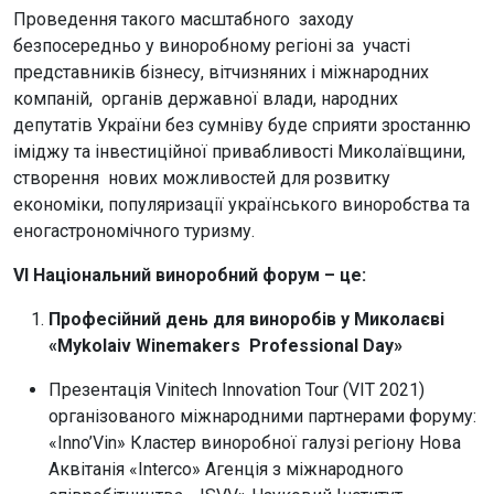
Проведення такого масштабного заходу
безпосередньо у виноробному регіоні за участі
представників бiзнесу, вітчизняних і міжнародних
компаній, органів державної влади, народних
депутатів України без сумніву буде сприяти зростанню
іміджу та інвестиційної привабливості Миколаївщини,
створення нових можливостей для розвитку
економіки, популяризації українського виноробства та
еногастрономічного туризму.
VI Національний виноробний форум – це:
Професійний день для виноробів у Миколаєві
«Mykolaiv Winemakers Рrofessional Day»
Презентація Vinitech Innovation Tour (VIT 2021)
організованого міжнародними партнерами форуму:
«Inno’Vin» Кластер виноробної галузі регіону Нова
Аквітанія «Interco» Агенція з міжнародного