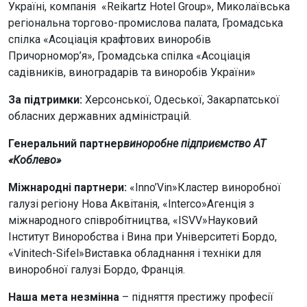
Україні, компанія «Reikartz Hotel Group», Миколаївська
регіональна торгово-промислова палата, Громадська
спілка «Асоціація крафтових виноробів
Причорномор’я», Громадська спілка «Асоціація
садівників, виноградарів та виноробів України»
За підтримки:
Херсонської, Одеської, Закарпатської
обласних державних адміністрацій.
Генеральний партнер
виноробне підприємство АТ
«Коблево»
Міжнародні партнери:
«Inno’Vin»Кластер виноробної
галузі регіону Нова Аквітанія, «Interco»Агенція з
міжнародного співробітництва, «ISVV»Науковий
Інститут Виноробства і Вина при Університеті Бордо,
«Vinitech-Sifel»Виставка обладнання і техніки для
виноробної галузі Бордо, Франція.
Наша мета незмінна
– підняття престижу професії