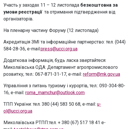
Участь у заходах 11 – 12 листопада
безкоштовна за
умови реєстрації
та отримання підтвердження від
організаторів.
На пленарну частину Форуму (12 листопада)
Акредитація ЗМІ та інформаційне партнерство: тел. (044)
584-28-36, e-mail:
press@ucci.org.ua
Додаткова інформація, будь ласка звертайтеся:
Миколаївська ОДА: Департамент агропромислового
розвитку, тел.: 067-871-31-17, е-mail:
reform@mk.gov.ua
Управління з питань туризму і курортів, тел.: 093-304-80-
16, е-mail:
roma_mamchur@outlook.com
ТПП України: тел. 380 (44) 583 50 68, e-mail:
u-
ol@ucci.org.ua
Миколаївська РТПП:тел. + 380 (67) 517 18 41 e-