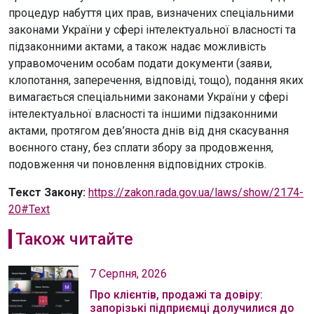
процедур набуття цих прав, визначених спеціальними
законами України у сфері інтелектуальної власності та
підзаконними актами, а також надає можливість
управомоченим особам подати документи (заяви,
клопотання, заперечення, відповіді, тощо), подання яких
вимагається спеціальними законами України у сфері
інтелектуальної власності та іншими підзаконними
актами, протягом дев’яноста днів від дня скасування
воєнного стану, без сплати збору за продовження,
подовження чи поновлення відповідних строків.
Текст Закону:
https://zakon.rada.gov.ua/laws/show/2174-
20#Text
Також читайте
7 Серпня, 2026
Про клієнтів, продажі та довіру:
запорізькі підприємці долучилися до