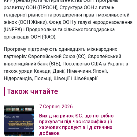
RPP) реалізують чотири агентства ООН: Програма
розвитку ООН (ПРООН), Структура ООН з питань
гендерної рівності та розширення прав і можливостей
жінок (ООН Жінки), Фонд ООН у галузі народонаселення
(UNFPA) і Продовольча та сільськогосподарська
організація ООН (ФАО).
Програму підтримують одинадцять міжнародних
партнерів: Європейський Союз (ЄС), Європейський
інвестиційний банк (ЄІБ), Посольство США в Україні, а
також уряди Канади, Данії, Німеччини, Японії,
Нідерландів, Польщі, Швеції і Швейцарії.
Також читайте
7 Серпня, 2026
Вихід на ринок ЄС: що потрібно
врахувати під час класифікації
харчових продуктів і дієтичних
добавок