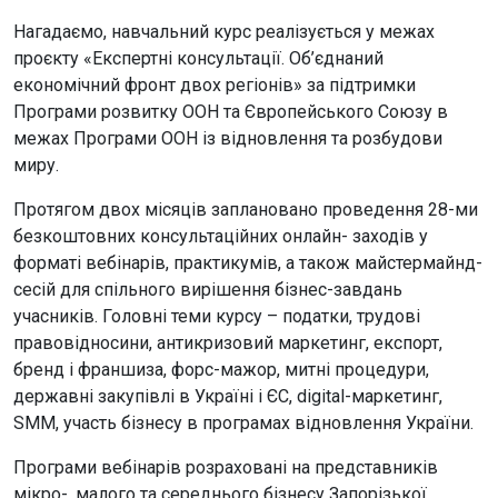
Нагадаємо, навчальний курс реалізується у межах
проєкту «Експертні консультації. Об’єднаний
економічний фронт двох регіонів» за підтримки
Програми розвитку ООН та Європейського Союзу в
межах Програми ООН із відновлення та розбудови
миру.
Протягом двох місяців заплановано проведення 28-ми
безкоштовних консультаційних онлайн- заходів у
форматі вебінарів, практикумів, а також майстермайнд-
сесій для спільного вирішення бізнес-завдань
учасників. Головні теми курсу – податки, трудові
правовідносини, антикризовий маркетинг, експорт,
бренд і франшиза, форс-мажор, митні процедури,
державні закупівлі в Україні і ЄС, digital-маркетинг,
SMM, участь бізнесу в програмах відновлення України.
Програми вебінарів розраховані на представників
мікро-, малого та середнього бізнесу Запорізької