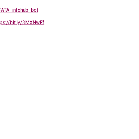
AFATA_infohub_bot
tps://bit.ly/3MXNwFf