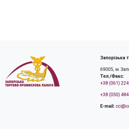
Запорізька 
69005, м. За
Тел./Факс:
+38 (061) 22
+38 (050) 48
E-mail:
cci@cc