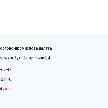
торгово-промислова палата
поріжжя, бул. Центральний, 4
4-69-47
4-21-18
i.zp.ua